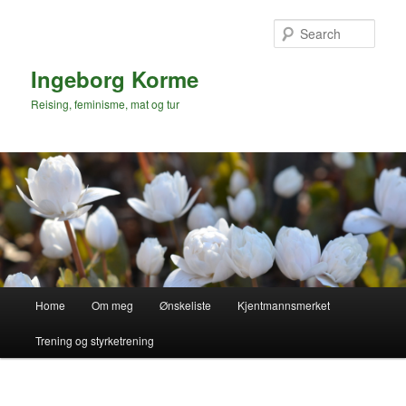
Skip
to
Sear
primary
content
Ingeborg Korme
Reising, feminisme, mat og tur
Main
Home
Om meg
Ønskeliste
Kjentmannsmerket
menu
Trening og styrketrening