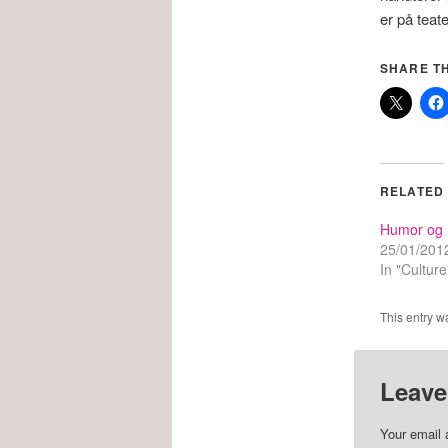
er på teate
SHARE TH
RELATED
Humor og H
25/01/201
In "Culture
This entry w
Leave
Your email 