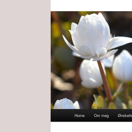
Main
Home
Om meg
Ønskeli
menu