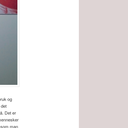
bruk og
 det
å. Det er
 mennesker
ig som man