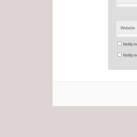
Website
Notify m
Notify m