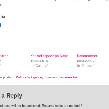
r.
IS:
itler
Konstellasjoner på Nasja
Kattateateret
2
19/02/2015
09/03/2017
"
In "Culture"
In "Culture"
as posted in
Culture
by
Ingeborg
. Bookmark the
permalink
.
 a Reply
*
address will not be published.
Required fields are marked