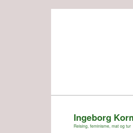
Skip
to
primary
content
Ingeborg Kor
Reising, feminisme, mat og tur