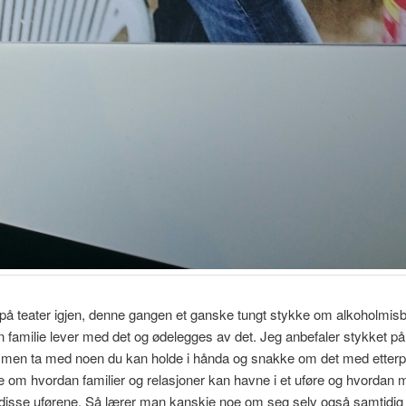
 på teater igjen, denne gangen et ganske tungt stykke om alkoholmis
 familie lever med det og ødelegges av det. Jeg anbefaler stykket på
 men ta med noen du kan holde i hånda og snakke om det med etterp
e om hvordan familier og relasjoner kan havne i et uføre og hvordan
 disse uførene. Så lærer man kanskje noe om seg selv også samtid