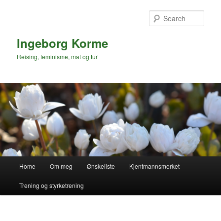
Skip
to
Sear
primary
content
Ingeborg Korme
Reising, feminisme, mat og tur
Main
Home
Om meg
Ønskeliste
Kjentmannsmerket
menu
Trening og styrketrening