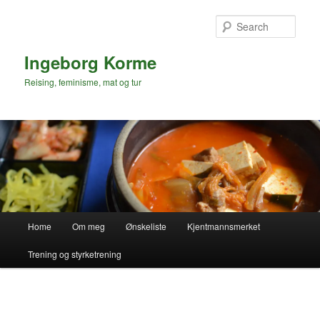
Skip
to
Sear
primary
content
Ingeborg Korme
Reising, feminisme, mat og tur
Main
Home
Om meg
Ønskeliste
Kjentmannsmerket
menu
Trening og styrketrening