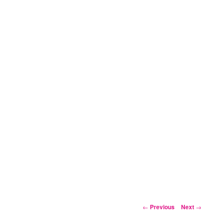
Post
←
Previous
Next
→
navigation