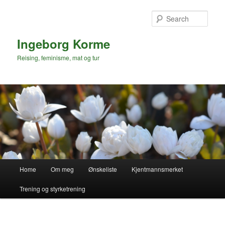
Skip
to
Sear
primary
content
Ingeborg Korme
Reising, feminisme, mat og tur
Main
Home
Om meg
Ønskeliste
Kjentmannsmerket
menu
Trening og styrketrening