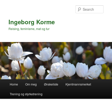
Skip
to
Sear
primary
content
Ingeborg Korme
Reising, feminisme, mat og tur
Main
Home
Om meg
Ønskeliste
Kjentmannsmerket
menu
Trening og styrketrening