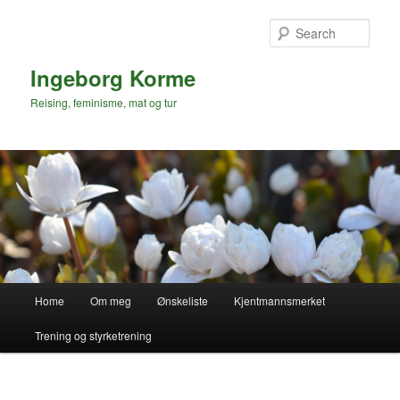
Skip
to
Sear
primary
content
Ingeborg Korme
Reising, feminisme, mat og tur
Main
Home
Om meg
Ønskeliste
Kjentmannsmerket
menu
Trening og styrketrening