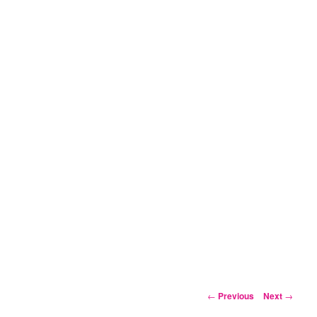
Post
←
Previous
Next
→
navigation