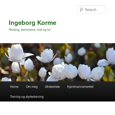
Skip
to
Sear
primary
content
Ingeborg Korme
Reising, feminisme, mat og tur
Main
Home
Om meg
Ønskeliste
Kjentmannsmerket
menu
Trening og styrketrening