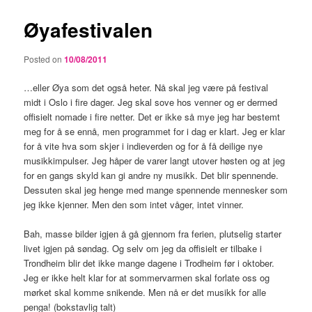
Øyafestivalen
Posted on
10/08/2011
…eller Øya som det også heter. Nå skal jeg være på festival
midt i Oslo i fire dager. Jeg skal sove hos venner og er dermed
offisielt nomade i fire netter. Det er ikke så mye jeg har bestemt
meg for å se ennå, men programmet for i dag er klart. Jeg er klar
for å vite hva som skjer i indieverden og for å få deilige nye
musikkimpulser. Jeg håper de varer langt utover høsten og at jeg
for en gangs skyld kan gi andre ny musikk. Det blir spennende.
Dessuten skal jeg henge med mange spennende mennesker som
jeg ikke kjenner. Men den som intet våger, intet vinner.
Bah, masse bilder igjen å gå gjennom fra ferien, plutselig starter
livet igjen på søndag. Og selv om jeg da offisielt er tilbake i
Trondheim blir det ikke mange dagene i Trodheim før i oktober.
Jeg er ikke helt klar for at sommervarmen skal forlate oss og
mørket skal komme snikende. Men nå er det musikk for alle
penga! (bokstavlig talt)