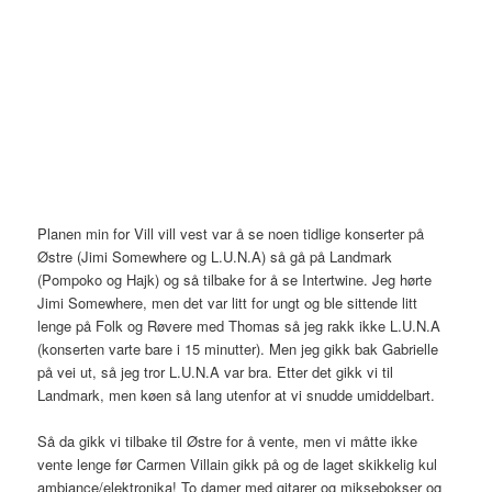
Planen min for Vill vill vest var å se noen tidlige konserter på
Østre (Jimi Somewhere og L.U.N.A) så gå på Landmark
(Pompoko og Hajk) og så tilbake for å se Intertwine. Jeg hørte
Jimi Somewhere, men det var litt for ungt og ble sittende litt
lenge på Folk og Røvere med Thomas så jeg rakk ikke L.U.N.A
(konserten varte bare i 15 minutter). Men jeg gikk bak Gabrielle
på vei ut, så jeg tror L.U.N.A var bra. Etter det gikk vi til
Landmark, men køen så lang utenfor at vi snudde umiddelbart.
Så da gikk vi tilbake til Østre for å vente, men vi måtte ikke
vente lenge før Carmen Villain gikk på og de laget skikkelig kul
ambiance/elektronika! To damer med gitarer og miksebokser og