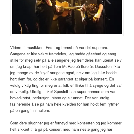
Videre til musikken! Først og fremst så var det superbra.
Sangene er like vakre fremdeles, jeg hadde gåsehud og sang
stille for meg selv på alle sangene jeg fremdeles kan utenat selv
om jeg knapt har hørt på Tom McRae på flere år. Dessuten likte
jeg mange av de “nye” sangene også, selv om jeg ikke hadde
hørt dem før, og det er ikke garantert at skjer på konsert. En
veldig viktig ting for meg er at folk er flinke til å synge og det var
de virkelig. Utrolig flinke! Spesielt han supermannen som var
hovedkorist, perkusjon, piano og alt annet. Det var utrolig
fasinerende å se på ham hele kvelden for han holdt fem rytmer
på en gang innimellom.
Som dere skjønner jeg er fornøyd med konserten og jeg kommer
helt sikkert til å gå på konsert med ham neste gang jeg har