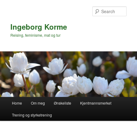
Skip
Skip
to
to
Sear
primary
secondary
content
content
Ingeborg Korme
Reising, feminisme, mat og tur
Main
Home
Om meg
Ønskeliste
Kjentmannsmerket
menu
Trening og styrketrening