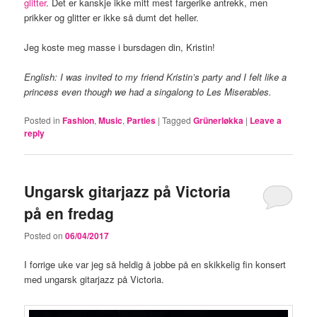
glitter
. Det er kanskje ikke mitt mest fargerike antrekk, men
prikker og glitter er ikke så dumt det heller.
Jeg koste meg masse i bursdagen din, Kristin!
English: I was invited to my friend Kristin’s party and I felt like a
princess even though we had a singalong to Les Miserables.
Posted in
Fashion
,
Music
,
Parties
|
Tagged
Grünerløkka
|
Leave a
reply
Ungarsk gitarjazz på Victoria
på en fredag
Posted on
06/04/2017
I forrige uke var jeg så heldig å jobbe på en skikkelig fin konsert
med ungarsk gitarjazz på Victoria.