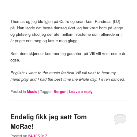
Thomas og jeg ble igjen på Østre og snart kom Pandreas (DJ)
på. Han lagde det beste dansegulvet jeg har vært borti på lenge
og plutselig stod jeg der ute mellom hipsterne som allerede er ti
år yngre enn meg og koste meg glugg.
Som dere skjønner kommer jeg garantert på Vill vill vest neste år
også.
English: I went to the music festival Vill vill vest to hear my
friend play and I had the best time the whole day. I even danced.
Posted in
Music
|
Tagged
Bergen
|
Leave a reply
Endelig fikk jeg sett Tom
McRae!
Posted on
24/10/2017