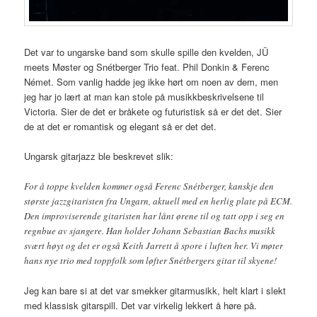
Det var to ungarske band som skulle spille den kvelden, JÜ
meets Møster og Snétberger Trio feat. Phil Donkin & Ferenc
Német. Som vanlig hadde jeg ikke hørt om noen av dem, men
jeg har jo lært at man kan stole på musikkbeskrivelsene til
Victoria. Sier de det er bråkete og futuristisk så er det det. Sier
de at det er romantisk og elegant så er det det.
Ungarsk gitarjazz ble beskrevet slik:
For å toppe kvelden kommer også Ferenc Snétberger, kanskje den
største jazzgitaristen fra Ungarn, aktuell med en herlig plate på ECM.
Den improviserende gitaristen har lånt ørene til og tatt opp i seg en
regnbue av sjangere. Han holder Johann Sebastian Bachs musikk
svært høyt og det er også Keith Jarrett å spore i luften her. Vi møter
hans nye trio med toppfolk som løfter Snétbergers gitar til skyene!
Jeg kan bare si at det var smekker gitarmusikk, helt klart i slekt
med klassisk gitarspill. Det var virkelig lekkert å høre på.