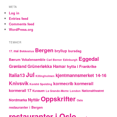
META
Log in
Entries feed
Comments feed
WordPress.org
TEMAER
Bergen
bryllup
bursdag
17. mai
Bekkestua
Eggedal
Bærum Vokalensemble
Carl Berner
Edinburgh
Grünerløkka
Grønland
Hamar
hytta i Frankrike
Jul
Italia13
kjentmannsmerket 14-16
Killingholmen
Knivsvik
kormecrib
kormerail
Komité Speiding
kormerail 17
Kuvauen
Nationaltheatret
La Grande-Motte
London
Oppskrifter
Nyttår
Nordmarka
Oslo
restauranter i Bergen
restauranter i Oslo