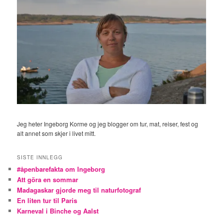
Jeg heter Ingeborg Korme og jeg blogger om tur, mat, reiser, fest og
alt annet som skjer i livet mitt.
SISTE INNLEGG
#åpenbarefakta om Ingeborg
Att göra en sommar
Madagaskar gjorde meg til naturfotograf
En liten tur til Paris
Karneval i Binche og Aalst