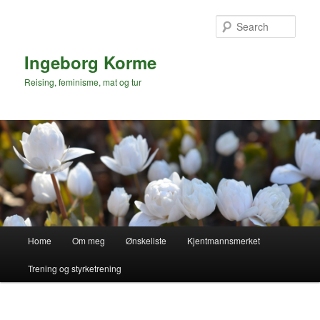
Skip
Skip
to
to
Sear
primary
secondary
content
content
Ingeborg Korme
Reising, feminisme, mat og tur
Main
Home
Om meg
Ønskeliste
Kjentmannsmerket
menu
Trening og styrketrening