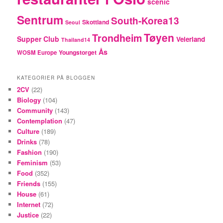
scenic
Sentrum
South-Korea13
Skottland
Seoul
Tøyen
Trondheim
Supper Club
Veierland
Thailand14
Ås
Youngstorget
WOSM Europe
KATEGORIER PÅ BLOGGEN
2CV
(22)
Biology
(104)
Community
(143)
Contemplation
(47)
Culture
(189)
Drinks
(78)
Fashion
(190)
Feminism
(53)
Food
(352)
Friends
(155)
House
(61)
Internet
(72)
Justice
(22)