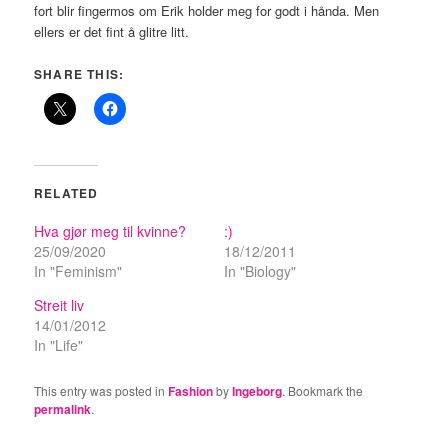
fort blir fingermos om Erik holder meg for godt i hånda. Men
ellers er det fint å glitre litt.
SHARE THIS:
RELATED
Hva gjør meg til kvinne?
:)
25/09/2020
18/12/2011
In "Feminism"
In "Biology"
Streit liv
14/01/2012
In "Life"
This entry was posted in
Fashion
by
Ingeborg
. Bookmark the
permalink
.