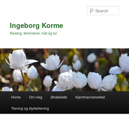
Skip
to
Sear
primary
content
Ingeborg Korme
Reising, feminisme, mat og tur
Main
Home
Om meg
Ønskeliste
Kjentmannsmerket
menu
Trening og styrketrening