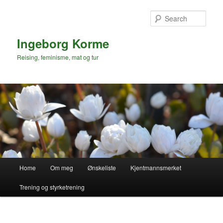
Skip
to
Sear
primary
content
Ingeborg Korme
Reising, feminisme, mat og tur
Main
Home
Om meg
Ønskeliste
Kjentmannsmerket
menu
Trening og styrketrening