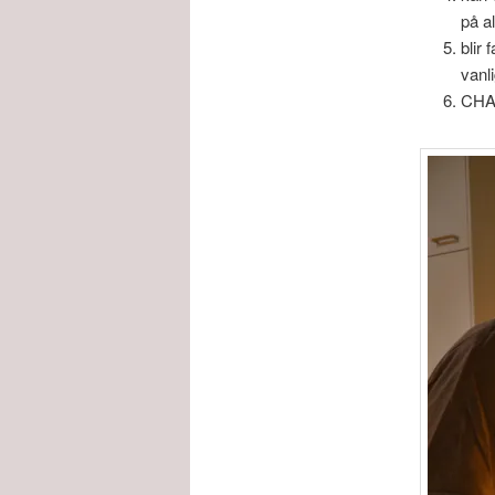
på a
blir
vanl
CHA