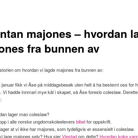
ntan majones – hvordan l
ones fra bunnen av
istorien om hvordan vi lagde majones fra bunnen av:
i januar fikk vi Åse på middagsbesøk uten helt å ha bestemt oss for h
e. Vi hadde innmari mye kål i skapet, så Åse foreslo coleslaw. Derette
:
dan lager man coleslaw?
 opp i alle norske ungdomskoleelevers
bibel
for oppskrift.
ager at vi ikke har majones, som tydeligvis er essensielt i coleslaw.
vi lage majones selv? Hva sier
Viestad
om dette?
Hvordan koke van