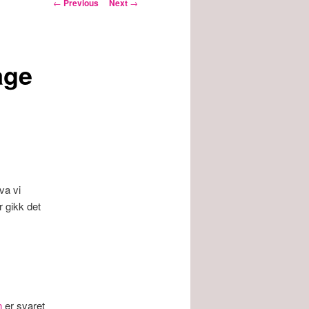
Post
←
Previous
Next
→
navigation
age
va vi
r gikk det
n
er svaret