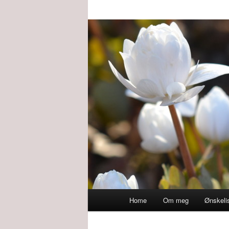
Main
Home
Om meg
Ønskeli
menu