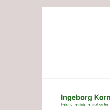
Skip
to
primary
content
Ingeborg Kor
Reising, feminisme, mat og tur