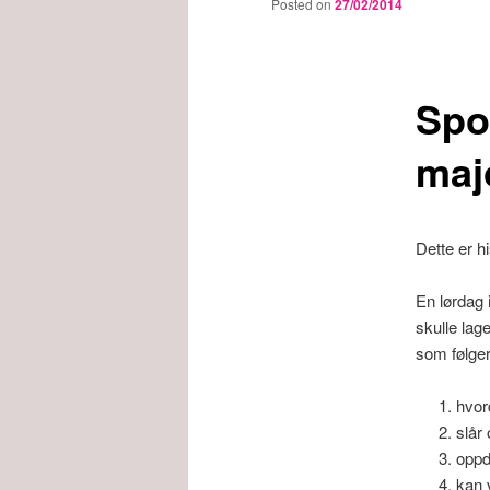
Posted on
27/02/2014
Spo
maj
Dette er h
En lørdag 
skulle lag
som følger
hvor
slår
oppd
kan 