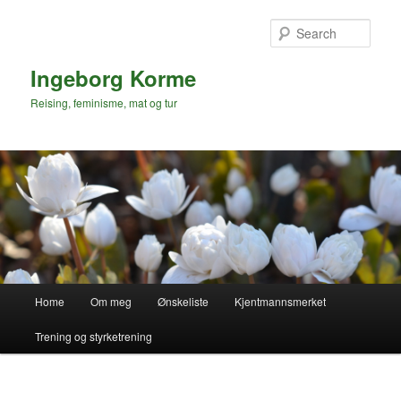
Skip
to
Sear
primary
content
Ingeborg Korme
Reising, feminisme, mat og tur
Main
Home
Om meg
Ønskeliste
Kjentmannsmerket
menu
Trening og styrketrening