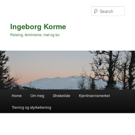
Skip
to
Sear
primary
content
Ingeborg Korme
Reising, feminisme, mat og tur
Main
Home
Om meg
Ønskeliste
Kjentmannsmerket
menu
Trening og styrketrening