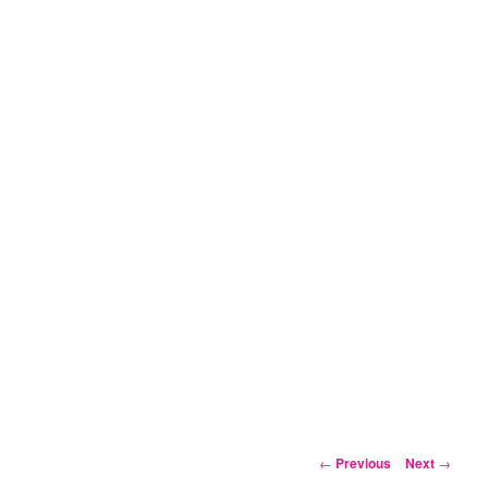
Post
←
Previous
Next
→
navigation