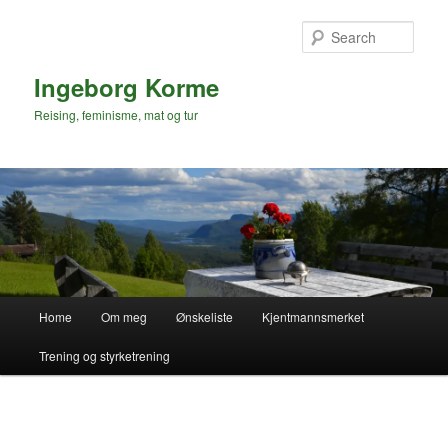
Skip
to
Sear
primary
content
Ingeborg Korme
Reising, feminisme, mat og tur
Main
Home
Om meg
Ønskeliste
Kjentmannsmerket
menu
Trening og styrketrening