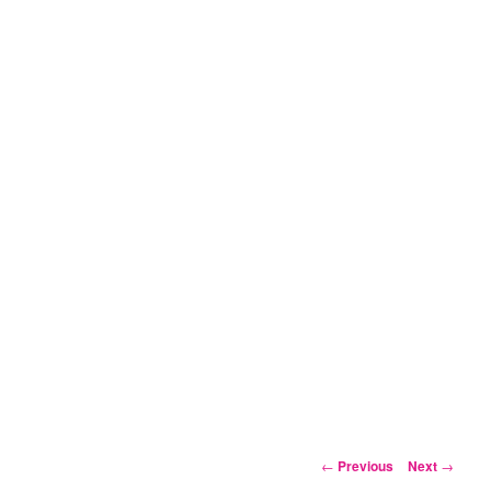
Post
←
Previous
Next
→
navigation