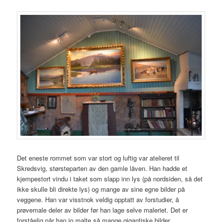
Det eneste rommet som var stort og luftig var atelieret til
Skredsvig, størsteparten av den gamle låven. Han hadde et
kjempestort vindu i taket som slapp inn lys (på nordsiden, så det
ikke skulle bli direkte lys) og mange av sine egne bilder på
veggene. Han var visstnok veldig opptatt av forstudier, å
prøvemale deler av bilder før han lage selve maleriet. Det er
forståelig når han jo malte så mange gigantiske bilder.