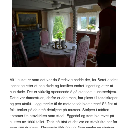
Alt i huset er som det var da Sredsvig bodde der, for Beret endret
ingenting etter at han døde og familien endret ingenting etter at
hun døde. Det er virkelig spennende å gå gjennom kunstnerhjem.
Dette var damestuen, derfor er den rosa, har plass til teselskaper
og pen utsikt. Legg merke til de matchende blomstene! Så fint at
folk tenker på de små detaljene på museer. Stolpen i midten
kommer fra stavkirken som stod i Eggedal og som ble revet på
slutten av 1800-tallet. Tenk så trist at det var en stavkirke her for
bare 100 år siden. Skredsvig fikk faktisk flere søyler og vinduer