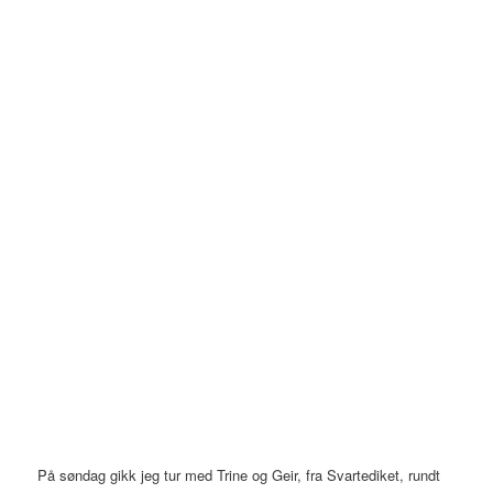
På søndag gikk jeg tur med Trine og Geir, fra Svartediket, rundt