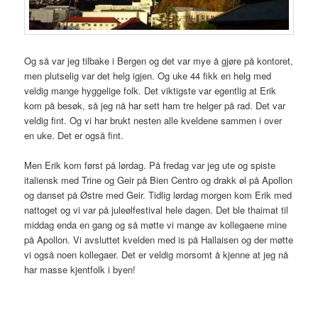
Og så var jeg tilbake i Bergen og det var mye å gjøre på kontoret,
men plutselig var det helg igjen. Og uke 44 fikk en helg med
veldig mange hyggelige folk. Det viktigste var egentlig at Erik
kom på besøk, så jeg nå har sett ham tre helger på rad. Det var
veldig fint. Og vi har brukt nesten alle kveldene sammen i over
en uke. Det er også fint.
Men Erik kom først på lørdag. På fredag var jeg ute og spiste
italiensk med Trine og Geir på Bien Centro og drakk øl på Apollon
og danset på Østre med Geir. Tidlig lørdag morgen kom Erik med
nattoget og vi var på juleølfestival hele dagen. Det ble thaimat til
middag enda en gang og så møtte vi mange av kollegaene mine
på Apollon. Vi avsluttet kvelden med is på Hallaisen og der møtte
vi også noen kollegaer. Det er veldig morsomt å kjenne at jeg nå
har masse kjentfolk i byen!