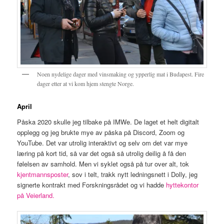
Noen nydelige dager med vinsmaking og ypperlig mat i Budapest. Fire
dager etter at vi kom hjem stengte Norge.
April
Påska 2020 skulle jeg tilbake på IMWe. De laget et helt digitalt
opplegg og jeg brukte mye av påska på Discord, Zoom og
YouTube. Det var utrolig interaktivt og selv om det var mye
læring på kort tid, så var det også så utrolig deilig å få den
følelsen av samhold. Men vi syklet også på tur over alt, tok
kjentmannsposter
, sov i telt, trakk nytt ledningsnett i Dolly, jeg
signerte kontrakt med Forskningsrådet og vi hadde
hyttekontor
på Veierland.