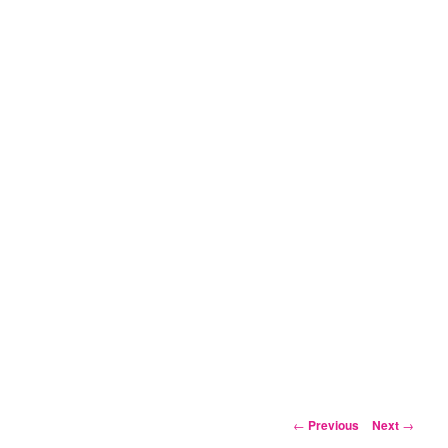
Post
←
Previous
Next
→
navigation