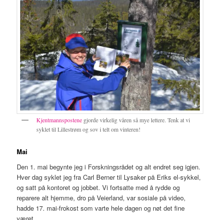
Kjentmannspostene
gjorde virkelig våren så mye lettere. Tenk at vi
syklet til Lillestrøm og sov i telt om vinteren!
Mai
Den 1. mai begynte jeg i Forskningsrådet og alt endret seg igjen.
Hver dag syklet jeg fra Carl Berner til Lysaker på Eriks el-sykkel,
og satt på kontoret og jobbet. Vi fortsatte med å rydde og
reparere alt hjemme, dro på Veierland, var sosiale på video,
hadde 17. mai-frokost som varte hele dagen og nøt det fine
været.