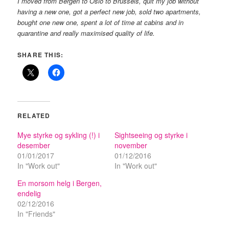
I moved from Bergen to Oslo to Brussels, quit my job without
having a new one, got a perfect new job, sold two apartments,
bought one new one, spent a lot of time at cabins and in
quarantine and really maximised quality of life.
SHARE THIS:
RELATED
Mye styrke og sykling (!) i
Sightseeing og styrke i
desember
november
01/01/2017
01/12/2016
In "Work out"
In "Work out"
En morsom helg i Bergen,
endelig
02/12/2016
In "Friends"