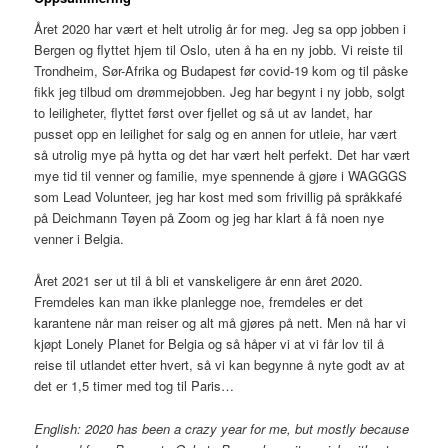
Året 2020 har vært et helt utrolig år for meg. Jeg sa opp jobben i
Bergen og flyttet hjem til Oslo, uten å ha en ny jobb. Vi reiste til
Trondheim, Sør-Afrika og Budapest før covid-19 kom og til påske
fikk jeg tilbud om drømmejobben. Jeg har begynt i ny jobb, solgt
to leiligheter, flyttet først over fjellet og så ut av landet, har
pusset opp en leilighet for salg og en annen for utleie, har vært
så utrolig mye på hytta og det har vært helt perfekt. Det har vært
mye tid til venner og familie, mye spennende å gjøre i WAGGGS
som Lead Volunteer, jeg har kost med som frivillig på språkkafé
på Deichmann Tøyen på Zoom og jeg har klart å få noen nye
venner i Belgia.
Året 2021 ser ut til å bli et vanskeligere år enn året 2020.
Fremdeles kan man ikke planlegge noe, fremdeles er det
karantene når man reiser og alt må gjøres på nett. Men nå har vi
kjøpt Lonely Planet for Belgia og så håper vi at vi får lov til å
reise til utlandet etter hvert, så vi kan begynne å nyte godt av at
det er 1,5 timer med tog til Paris…
English: 2020 has been a crazy year for me, but mostly because