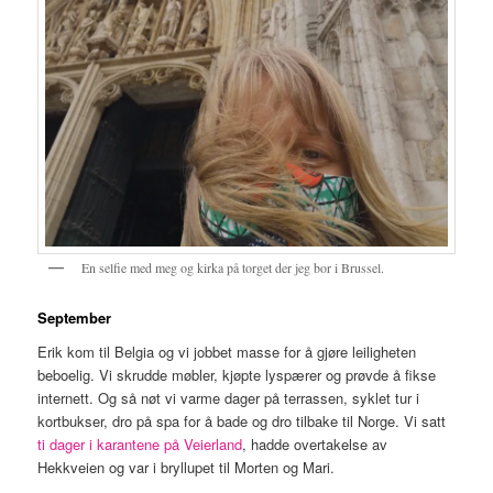
En selfie med meg og kirka på torget der jeg bor i Brussel.
September
Erik kom til Belgia og vi jobbet masse for å gjøre leiligheten
beboelig. Vi skrudde møbler, kjøpte lyspærer og prøvde å fikse
internett. Og så nøt vi varme dager på terrassen, syklet tur i
kortbukser, dro på spa for å bade og dro tilbake til Norge. Vi satt
ti dager i karantene på Veierland
, hadde overtakelse av
Hekkveien og var i bryllupet til Morten og Mari.