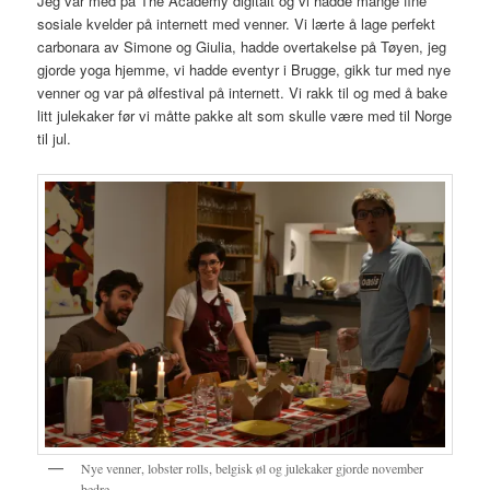
Jeg var med på The Academy digitalt og vi hadde mange fine
sosiale kvelder på internett med venner. Vi lærte å lage perfekt
carbonara av Simone og Giulia, hadde overtakelse på Tøyen, jeg
gjorde yoga hjemme, vi hadde eventyr i Brugge, gikk tur med nye
venner og var på ølfestival på internett. Vi rakk til og med å bake
litt julekaker før vi måtte pakke alt som skulle være med til Norge
til jul.
Nye venner, lobster rolls, belgisk øl og julekaker gjorde november
bedre.