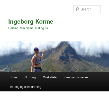
Skip
to
Sear
primary
content
Ingeborg Korme
Reising, feminisme, mat og tur
Main
Home
Om meg
Ønskeliste
Kjentmannsmerket
menu
Trening og styrketrening