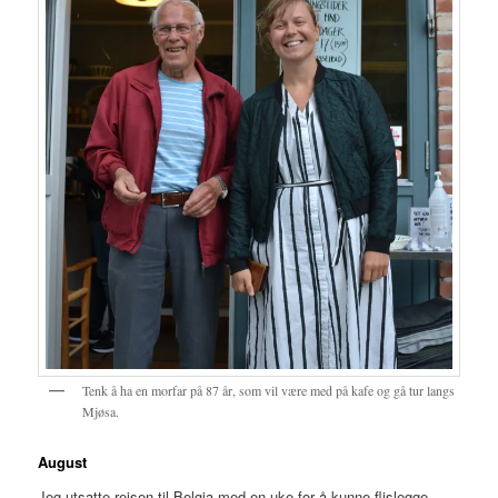
Tenk å ha en morfar på 87 år, som vil være med på kafe og gå tur langs
Mjøsa.
August
Jeg utsatte reisen til Belgia med en uke for å kunne flislegge