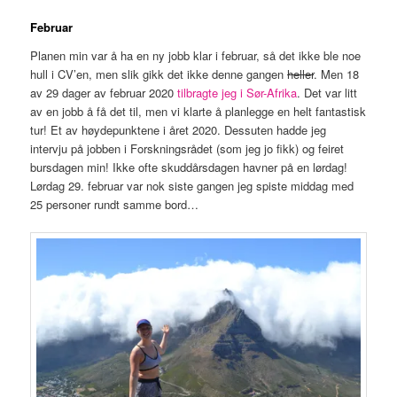
Februar
Planen min var å ha en ny jobb klar i februar, så det ikke ble noe
hull i CV’en, men slik gikk det ikke denne gangen
heller
. Men 18
av 29 dager av februar 2020
tilbragte jeg i Sør-Afrika
. Det var litt
av en jobb å få det til, men vi klarte å planlegge en helt fantastisk
tur! Et av høydepunktene i året 2020. Dessuten hadde jeg
intervju på jobben i Forskningsrådet (som jeg jo fikk) og feiret
bursdagen min! Ikke ofte skuddårsdagen havner på en lørdag!
Lørdag 29. februar var nok siste gangen jeg spiste middag med
25 personer rundt samme bord…