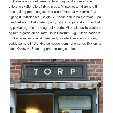
I juli skulle alt koordineres og hver dag handlet om at alle
brikkene skulle falle på riktig plass. Vi pakket alt vi trengte til
ferie i juli og jobb i august, helt uten å vite når vi kom til å få
tilgang til flyttelasset i Belgia. Vi hadde anbud på flyttevask, på
håndverkere til Hekkveien, på flyttebyrå og på stylist, vi ryddet
og pakket og prioriterte og resirkulerte. Vi omplasserte plantene
og tømte garasjen og satte Dolly i Bærum. Og i tillegg hadde vi
to uker sommerferie på Veierland, prøvde å se alle før vi dro,
bodde på hotell i Bjørvika og hadde hjemmekontor og fikk en hel
uke i Knivsvik. Enkelt og greit en magisk uke.