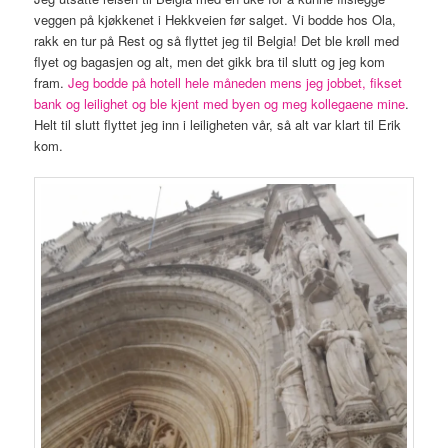
veggen på kjøkkenet i Hekkveien før salget. Vi bodde hos Ola,
rakk en tur på Rest og så flyttet jeg til Belgia! Det ble krøll med
flyet og bagasjen og alt, men det gikk bra til slutt og jeg kom
fram.
Jeg bodde på hotell hele måneden mens jeg jobbet, fikset
bank og leilighet og ble kjent med byen og meg kollegaene mine
.
Helt til slutt flyttet jeg inn i leiligheten vår, så alt var klart til Erik
kom.