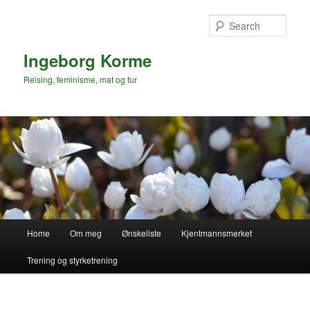
Skip
to
Sear
primary
content
Ingeborg Korme
Reising, feminisme, mat og tur
Main
Home
Om meg
Ønskeliste
Kjentmannsmerket
menu
Trening og styrketrening