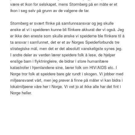
være et ikon for selskapet, mens Stormberg på en måte er et
ikon i seg selv på grunn av de valgene de tar.
Stormberg er svært flinke på samfunnsansvar og jeg skulle
ønske at vi i speideren kunne bli flinkere akkurat der vi også. Jeg
er ikke den eneste som skulle ønske vi speiderne ble flinkere til å
ta ansvar i samfunnet, det er et av Norges Speiderforbunds tre
strategiske mål, men det er det absolutt vanskeligste synes jeg.
I andre deler av verden lærer speidere folk å lese, de hjelper
enslige barn i flyktningleire, de bidrar i store humanitære
katastrofer i hjemlandene sine, lærer folk om HIV/AIDS etc. I
Norge tror folk at speidere bare går rundt i skogen. Vi jobber med
miljøansvaret vårt, men jeg prøver å finne på måter vi kan bidra i
lokalmiljøene våre her i Norge. Vi vet jo at ikke alle har det fint i
Norge heller.