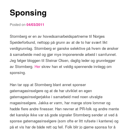
Sponsing
Posted on
04/03/2011
Stormberg er en av hovedsamarbeidspartnerne til Norges
Speiderforbund, nettopp på grunn av at de to har svært likt
verdigrunnlag. Stormberg er ganske selektive på hvem de ønsker
å samarbeide med og gjør mye imponerende arbeid i samfunnet.
Jeg følger bloggen til Steinar Olsen, daglig leder og grunnlegger
av Stormberg.
Her
skrev han et veldig spennende innlegg om
sponsing.
Han tar opp at Stormberg blant annet sponser
gatemagasinselgere og at de har utviklet en egen
gatemagasinselgerjakke i samarbeid med noen utvalgte
magasinselgere. Jakka er varm, har mange store lommer og
hadde flere andre finesser. Han nevner at PR-folk og andre mente
det kanskje ikke var så gode signaler Stormberg sender ut ved å
sponse gatemagasinselgere (som ofte er litt rufsete i kantene) og
på et vis har de både rett og feil. Folk blir jo gjerne sponsa for å