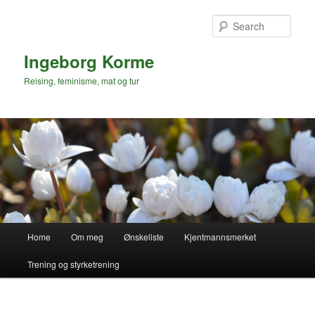
Skip
to
Sear
primary
content
Ingeborg Korme
Reising, feminisme, mat og tur
Main
Home
Om meg
Ønskeliste
Kjentmannsmerket
menu
Trening og styrketrening