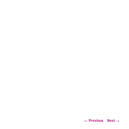
Post
←
Previous
Next
→
navigation