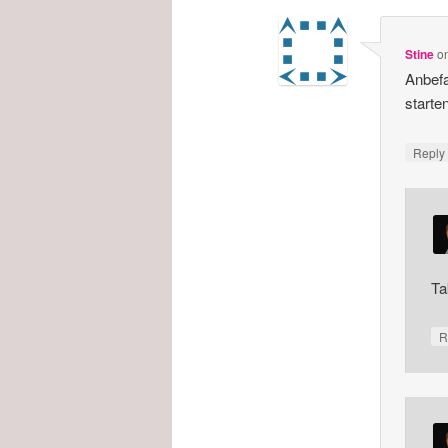
Stine
o
Anbefa
starte
Repl
Ta
R