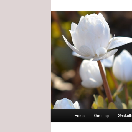
Main
Home
Om meg
Ønskeli
menu