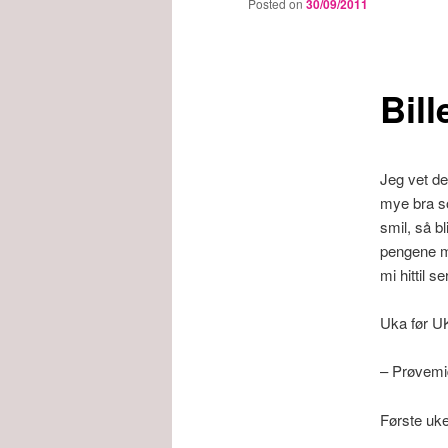
Posted on
30/09/2011
Bill
Jeg vet de
mye bra so
smil, så b
pengene mi
mi hittil se
Uka før U
– Prøvem
Første uk