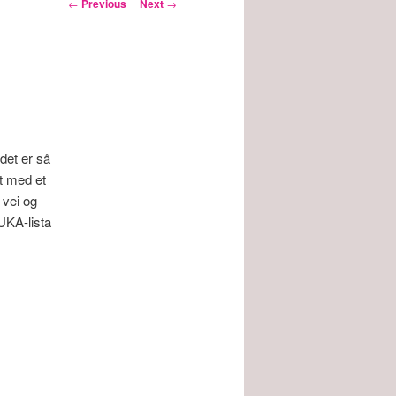
Post
←
Previous
Next
→
navigation
 det er så
et med et
 vei og
UKA-lista