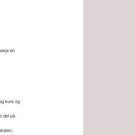
nskje en
og kurs og
n del på
akaten,