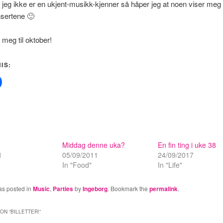
jeg ikke er en ukjent-musikk-kjenner så håper jeg at noen viser meg v
nsertene 🙂
 meg til oktober!
IS:
Middag denne uka?
En fin ting i uke 38
1
05/09/2011
24/09/2017
In "Food"
In "Life"
as posted in
Music
,
Parties
by
Ingeborg
. Bookmark the
permalink
.
ON “
BILLETTER!
”