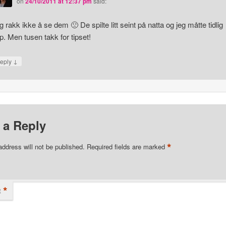
on
24/10/2011 at 12:37 pm
said:
g rakk ikke å se dem 🙁 De spilte litt seint på natta og jeg måtte tidlig
p. Men tusen takk for tipset!
↓
eply
 a Reply
*
address will not be published.
Required fields are marked
*
t