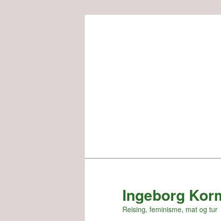
Skip
to
primary
content
Ingeborg Kor
Reising, feminisme, mat og tur