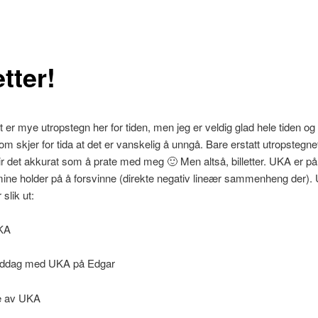
etter!
t er mye utropstegn her for tiden, men jeg er veldig glad hele tiden og
m skjer for tida at det er vanskelig å unngå. Bare erstatt utropstegn
lir det akkurat som å prate med meg 🙂 Men altså, billetter. UKA er på
ne holder på å forsvinne (direkte negativ lineær sammenheng der). 
r slik ut:
KA
iddag med UKA på Edgar
e av UKA