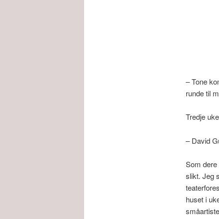
– Tone ko
runde til 
Tredje uk
– David Gu
Som dere s
slikt. Jeg
teaterfore
huset i u
småartiste