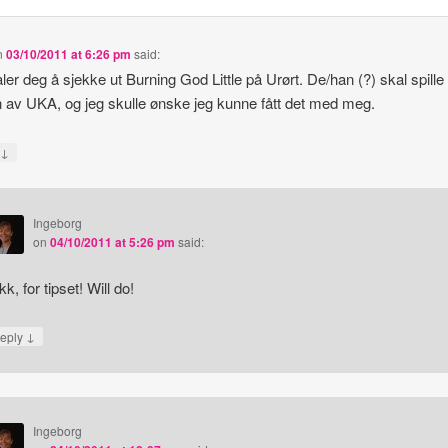
n
03/10/2011 at 6:26 pm
said:
ler deg å sjekke ut Burning God Little på Urørt. De/han (?) skal spille h
n av UKA, og jeg skulle ønske jeg kunne fått det med meg.
↓
y
Ingeborg
on
04/10/2011 at 5:26 pm
said:
kk, for tipset! Will do!
↓
eply
Ingeborg