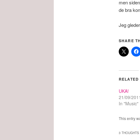
men siden 
de bra ko
Jeg gleder
SHARE TH
RELATED
UKA!
21/09/201
In "Music"
This entry w
3 THOUGHTS 