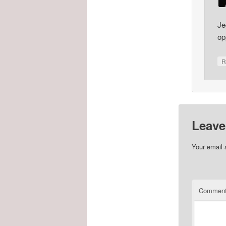
Je
op
R
Leave
Your email 
Commen