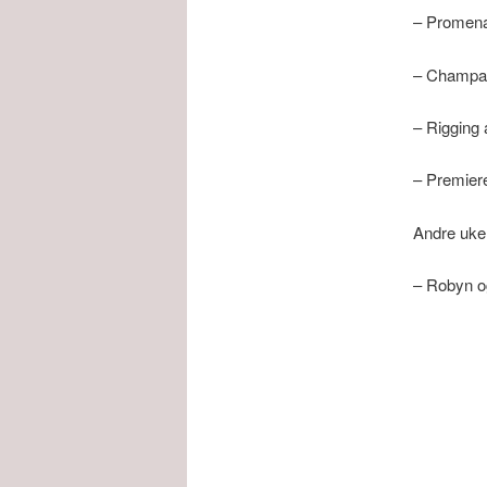
– Promena
– Champag
– Rigging
– Premieren
Andre uk
– Robyn o