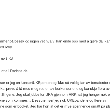
mmer på besøk og ingen vet hva vi kan ende opp med å gjøre da, ka
med revy.
e av UKA
etta i Dødens dal
er er jeg en konsertUKEperson og ikke så veldig fan av temafester 
 skal prøve å få med meg resten av korkonsertene og kanskje flere av
stillingene. Jeg skal jobbe for UKA gjennom ARK, så jeg henger nok e
kene som kommer… Dessuten ser jeg nok UKEbandene og flere av
ne som er booket. Jeg har hørt at det er mye spennende smått på pl