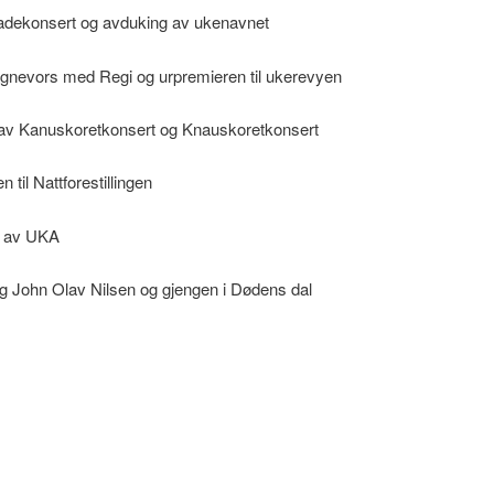
dekonsert og avduking av ukenavnet
nevors med Regi og urpremieren til ukerevyen
 av Kanuskoretkonsert og Knauskoretkonsert
 til Nattforestillingen
e av UKA
g John Olav Nilsen og gjengen i Dødens dal