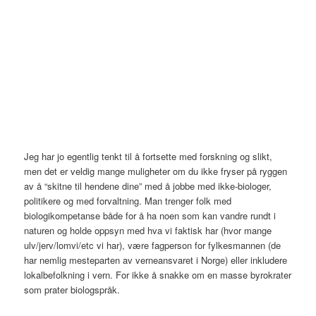
Jeg har jo egentlig tenkt til å fortsette med forskning og slikt,
men det er veldig mange muligheter om du ikke fryser på ryggen
av å “skitne til hendene dine” med å jobbe med ikke-biologer,
politikere og med forvaltning. Man trenger folk med
biologikompetanse både for å ha noen som kan vandre rundt i
naturen og holde oppsyn med hva vi faktisk har (hvor mange
ulv/jerv/lomvi/etc vi har), være fagperson for fylkesmannen (de
har nemlig mesteparten av verneansvaret i Norge) eller inkludere
lokalbefolkning i vern. For ikke å snakke om en masse byrokrater
som prater biologspråk.