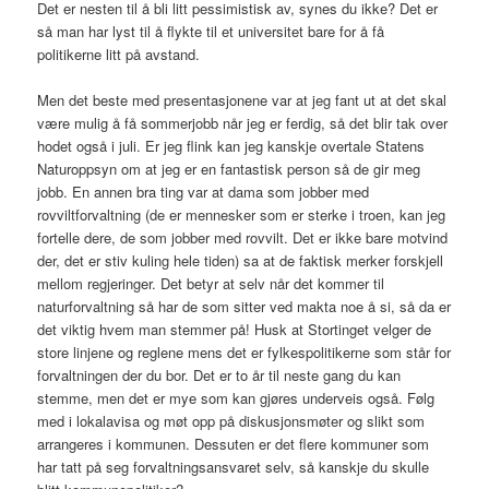
Det er nesten til å bli litt pessimistisk av, synes du ikke? Det er
så man har lyst til å flykte til et universitet bare for å få
politikerne litt på avstand.
Men det beste med presentasjonene var at jeg fant ut at det skal
være mulig å få sommerjobb når jeg er ferdig, så det blir tak over
hodet også i juli. Er jeg flink kan jeg kanskje overtale Statens
Naturoppsyn om at jeg er en fantastisk person så de gir meg
jobb. En annen bra ting var at dama som jobber med
rovviltforvaltning (de er mennesker som er sterke i troen, kan jeg
fortelle dere, de som jobber med rovvilt. Det er ikke bare motvind
der, det er stiv kuling hele tiden) sa at de faktisk merker forskjell
mellom regjeringer. Det betyr at selv når det kommer til
naturforvaltning så har de som sitter ved makta noe å si, så da er
det viktig hvem man stemmer på! Husk at Stortinget velger de
store linjene og reglene mens det er fylkespolitikerne som står for
forvaltningen der du bor. Det er to år til neste gang du kan
stemme, men det er mye som kan gjøres underveis også. Følg
med i lokalavisa og møt opp på diskusjonsmøter og slikt som
arrangeres i kommunen. Dessuten er det flere kommuner som
har tatt på seg forvaltningsansvaret selv, så kanskje du skulle