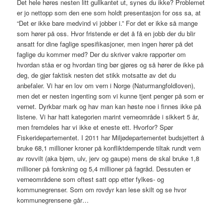
Det hele høres nesten litt gullkantet ut, synes du ikke? Problemet
er jo nettopp som den ene som holdt presentasjon for oss sa, at
“Det er ikke bare medvind vi jobber i.” For det er ikke så mange
som hører på oss. Hvor fristende er det å få en jobb der du blir
ansatt for dine faglige spesifikasjoner, men ingen hører på det
faglige du kommer med? Der du skriver vakre rapporter om
hvordan ståa er og hvordan ting bør gjøres og så hører de ikke på
deg, de gjør faktisk nesten det stikk motsatte av det du
anbefaler. Vi har en lov om vern i Norge (Naturmangfoldloven),
men det er nesten ingenting som vi kunne tjent penger på som er
vernet. Dyrkbar mark og hav man kan høste noe i finnes ikke på
listene. Vi har hatt kategorien marint verneområde i sikkert 5 år,
men fremdeles har vi ikke et eneste ett. Hvorfor? Spør
Fiskeridepartementet. I 2011 har Miljødepartementet budsjettert å
bruke 68,1 millioner kroner på konfliktdempende tiltak rundt vern
av rovvilt (aka bjørn, ulv, jerv og gaupe) mens de skal bruke 1,8
millioner på forskning og 5,4 millioner på fagråd. Dessuten er
verneområdene som oftest satt opp etter fylkes- og
kommunegrenser. Som om rovdyr kan lese skilt og se hvor
kommunegrensene går…