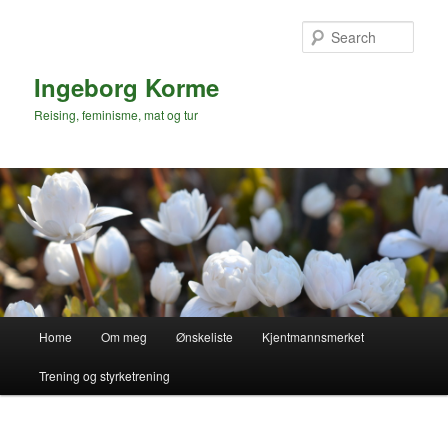
Skip
to
Sear
primary
content
Ingeborg Korme
Reising, feminisme, mat og tur
Main
Home
Om meg
Ønskeliste
Kjentmannsmerket
menu
Trening og styrketrening