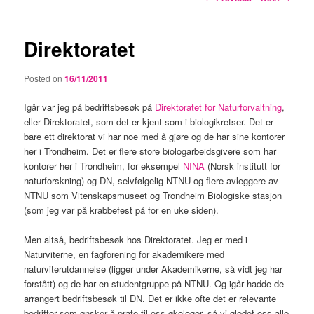
navigation
Direktoratet
Posted on
16/11/2011
Igår var jeg på bedriftsbesøk på
Direktoratet for Naturforvaltning
,
eller Direktoratet, som det er kjent som i biologikretser. Det er
bare ett direktorat vi har noe med å gjøre og de har sine kontorer
her i Trondheim. Det er flere store biologarbeidsgivere som har
kontorer her i Trondheim, for eksempel
NINA
(Norsk institutt for
naturforskning) og DN, selvfølgelig NTNU og flere avleggere av
NTNU som Vitenskapsmuseet og Trondheim Biologiske stasjon
(som jeg var på krabbefest på for en uke siden).
Men altså, bedriftsbesøk hos Direktoratet. Jeg er med i
Naturviterne, en fagforening for akademikere med
naturviterutdannelse (ligger under Akademikerne, så vidt jeg har
forstått) og de har en studentgruppe på NTNU. Og igår hadde de
arrangert bedriftsbesøk til DN. Det er ikke ofte det er relevante
bedrifter som ønsker å prate til oss økologer, så vi gledet oss alle