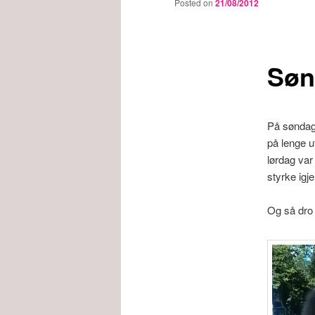
Posted on
21/08/2012
Søn
På søndag 
på lenge u
lørdag var 
styrke igj
Og så dro 