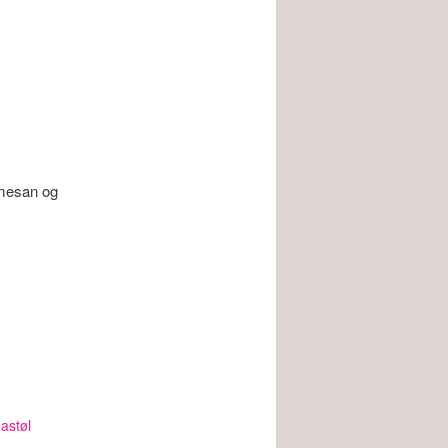
rmesan og
gastøl