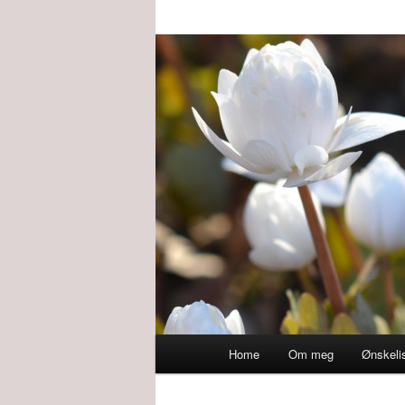
Main
Home
Om meg
Ønskeli
menu