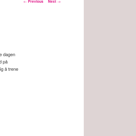
Post
←
Previous
Next
→
navigation
te dagen
d på
ig å trene