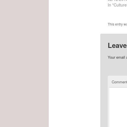
In "Culture
This entry w
Leave
Your email 
Commen