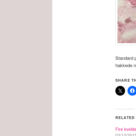
Standard p
hakkede ma
SHARE TH
RELATED
Fire kvelde
02/12/201