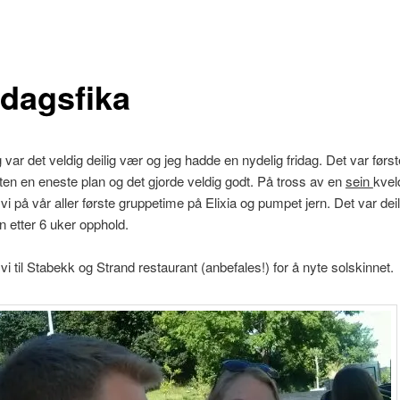
dagsfika
var det veldig deilig vær og jeg hadde en nydelig fridag. Det var førs
ten en eneste plan og det gjorde veldig godt. På tross av en
sein
kvel
vi på vår aller første gruppetime på Elixia og pumpet jern. Det var deil
en etter 6 uker opphold.
vi til Stabekk og Strand restaurant (anbefales!) for å nyte solskinnet.