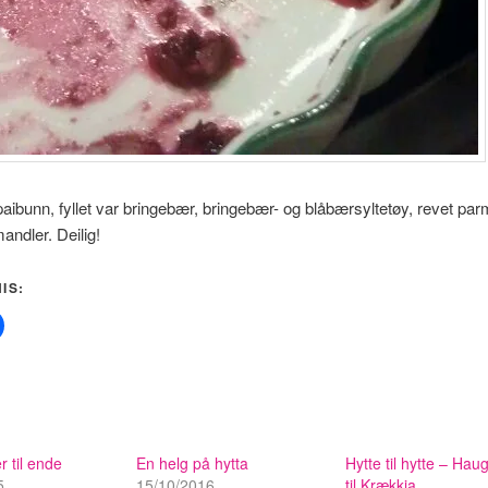
aibunn, fyllet var bringebær, bringebær- og blåbærsyltetøy, revet pa
ndler. Deilig!
IS:
r til ende
En helg på hytta
Hytte til hytte – Hau
5
15/10/2016
til Krækkja