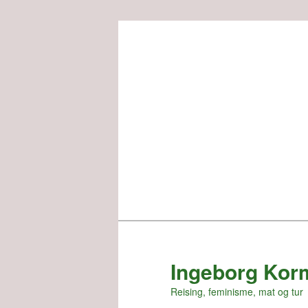
Skip
to
primary
content
Ingeborg Kor
Reising, feminisme, mat og tur