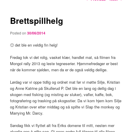
navigation
Brettspillhelg
Posted on
30/06/2014
🙂 det ble en veldig fin helg!
Fredag tok vi det rolig, vasket klær, handlet mat, så filmen fra
Mongol rally 2013 og leste tegneserier. Hjemmefredager er best
når de kommer sjelden, men da er de også veldig deilige.
Lørdag var vi oppe tidlig og ordnet mat før vi møtte Silje, Kristian
og Anne Katrine på Skullerud P. Det ble en lang og deilig dag i
skogen med fisking (og misting av sluker), vafler, kaffe, bok,
fotografering og trasking på skogsstier. Da vi kom hjem kom Silje
og Kristian over etter middag og så spilte vi Slap the monkey og
Marrying Mr. Darcy.
Søndag fikk vi flyttet alt fra Eriks domene til mitt, nesten mer
alvorlig enn å gifte seg. Gi noen andre full tilgang til alle filene