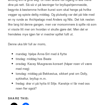
dine på nett. Så så vi på løsninger for bryllupshjemmeside,
begynte å bestemme hvilken kunst som skal henge på hvilke
vegger og spiste deilig middag. Og plutselig var det på tide med
en ny runde av Archipelago med Anders og Nils. Det tok nesten
like lang tid denne gangen, men var morsommere å spille nå som
vi visste litt mer om hvordan vi skulle gjøre det. Men det er
fremdeles mye igjen før vi mestrer spillet fullt ut.
Denne uka blir full av morro,
mandag: hjelpe Anne-Siri med å flytte
tirsdag: middag hos Beate
onsdag: Kacey Musgraves-konsert (håper noen vil være
med meg)
torsdag: middag på Bekkestua, sikkert prat om Dolly,
sykkeltur, bryllup m.m.
fredag: drar vi på hytta til Silje. Kanskje vi får med oss
noen fler også?
SHARE THIS: