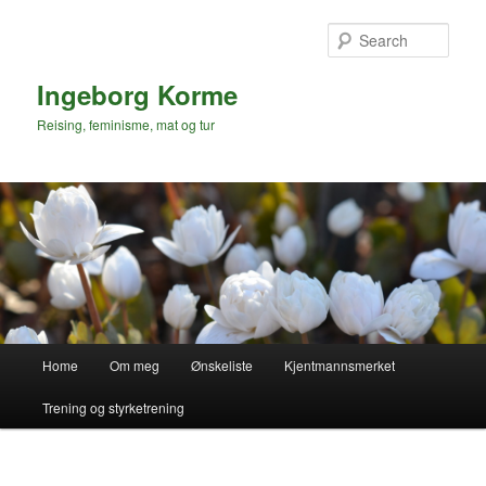
Skip
to
Sear
primary
content
Ingeborg Korme
Reising, feminisme, mat og tur
Main
Home
Om meg
Ønskeliste
Kjentmannsmerket
menu
Trening og styrketrening