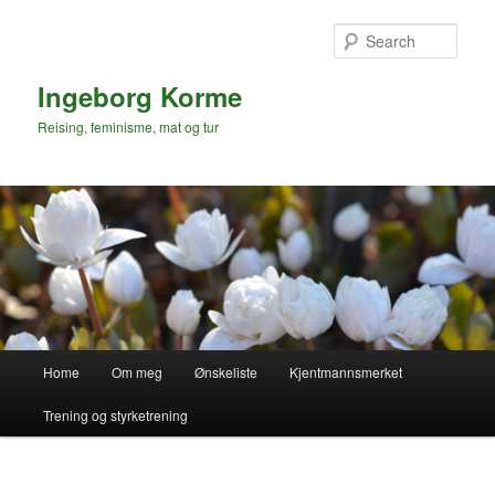
Skip
to
Sear
primary
content
Ingeborg Korme
Reising, feminisme, mat og tur
Main
Home
Om meg
Ønskeliste
Kjentmannsmerket
menu
Trening og styrketrening