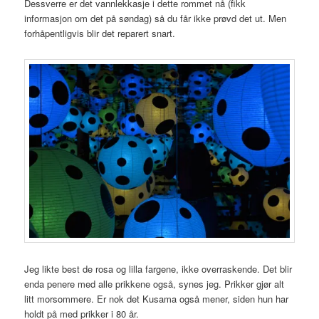
Dessverre er det vannlekkasje i dette rommet nå (fikk
informasjon om det på søndag) så du får ikke prøvd det ut. Men
forhåpentligvis blir det reparert snart.
Jeg likte best de rosa og lilla fargene, ikke overraskende. Det blir
enda penere med alle prikkene også, synes jeg. Prikker gjør alt
litt morsommere. Er nok det Kusama også mener, siden hun har
holdt på med prikker i 80 år.