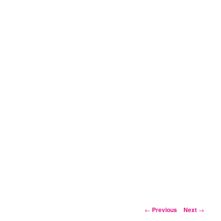
Post
←
Previous
Next
→
navigation