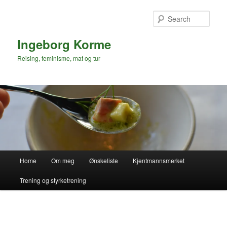
Skip
to
Sear
primary
content
Ingeborg Korme
Reising, feminisme, mat og tur
Main
Home
Om meg
Ønskeliste
Kjentmannsmerket
menu
Trening og styrketrening