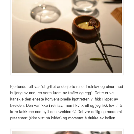
Fjortende rett var “et grillet andehjerte rullet i reinlav og einer med
buljong av and, en varm krem av trøfler og egg”. Dette er vel
kanskje den eneste konvensjonelle kjøttretten vi fikk i løpet av
kvelden. Den var ikke i reinlav, men i kvitkrull og jeg fikk lov til å
lære kokkene noe nytt den kvelden 🙂 Det var deilig og morsomt
presentert (ikke vist på bildet) og morsomt å drikke av bollen.