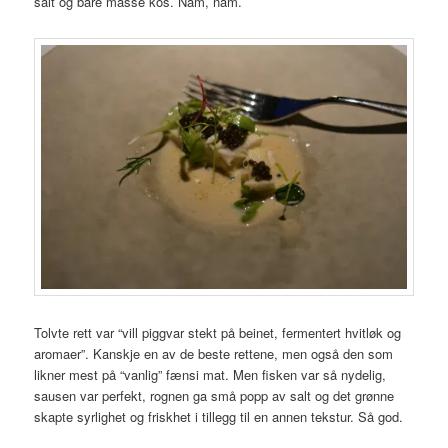
salt og bare masse kos. Nam, nam.
Tolvte rett var “vill piggvar stekt på beinet, fermentert hvitløk og
aromaer”. Kanskje en av de beste rettene, men også den som
likner mest på “vanlig” fænsi mat. Men fisken var så nydelig,
sausen var perfekt, rognen ga små popp av salt og det grønne
skapte syrlighet og friskhet i tillegg til en annen tekstur. Så god.