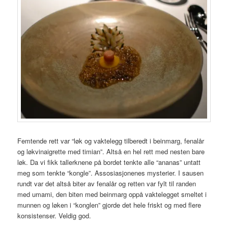
Femtende rett var “løk og vaktelegg tilberedt i beinmarg, fenalår
og løkvinaigrette med timian”. Altså en hel rett med nesten bare
løk. Da vi fikk tallerknene på bordet tenkte alle “ananas” untatt
meg som tenkte “kongle”. Assosiasjonenes mysterier. I sausen
rundt var det altså biter av fenalår og retten var fylt til randen
med umami, den biten med beinmarg oppå vaktelegget smeltet i
munnen og løken i “konglen” gjorde det hele friskt og med flere
konsistenser. Veldig god.