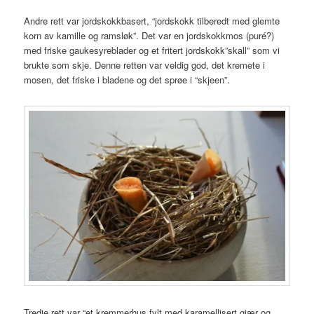
Andre rett var jordskokkbasert, “jordskokk tilberedt med glemte
korn av kamille og ramsløk”. Det var en jordskokkmos (puré?)
med friske gaukesyreblader og et fritert jordskokk”skall” som vi
brukte som skje. Denne retten var veldig god, det kremete i
mosen, det friske i bladene og det sprøe i “skjeen”.
Tredje rett var “et kremmerhus fylt med karamellisert gjær og