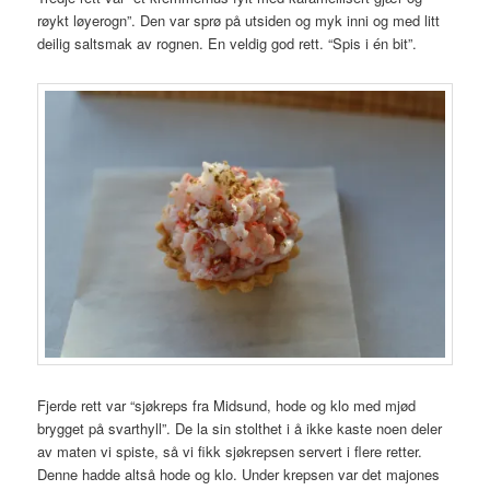
røykt løyerogn”. Den var sprø på utsiden og myk inni og med litt
deilig saltsmak av rognen. En veldig god rett. “Spis i én bit”.
Fjerde rett var “sjøkreps fra Midsund, hode og klo med mjød
brygget på svarthyll”. De la sin stolthet i å ikke kaste noen deler
av maten vi spiste, så vi fikk sjøkrepsen servert i flere retter.
Denne hadde altså hode og klo. Under krepsen var det majones