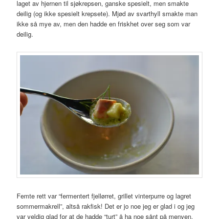
laget av hjernen til sjøkrepsen, ganske spesielt, men smakte
deilig (og ikke spesielt krepsete). Mjød av svarthyll smakte man
ikke så mye av, men den hadde en friskhet over seg som var
deilig.
Femte rett var “fermentert fjellørret, grillet vinterpurre og lagret
sommermakrell”, altså rakfisk! Det er jo noe jeg er glad i og jeg
var veldig glad for at de hadde “turt” å ha noe sånt på menyen.