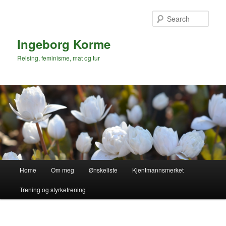
Skip
to
Sear
primary
content
Ingeborg Korme
Reising, feminisme, mat og tur
Main
Home
Om meg
Ønskeliste
Kjentmannsmerket
menu
Trening og styrketrening