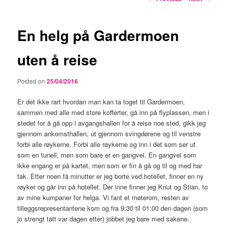
navigation
En helg på Gardermoen
uten å reise
Posted on
25/04/2016
Er det ikke rart hvordan man kan ta toget til Gardermoen,
sammen med alle med store kofferter, gå inn på flyplassen, men i
stedet for å gå opp i avgangshallen for å reise noe sted, gikk jeg
gjennom ankomsthallen, ut gjennom svingdørene og til venstre
forbi alle røykerne. Forbi alle røykerne og inn i det som ser ut
som en tunell, men som bare er en gangvei. En gangvei som
ikke engang er på kartet, men som er fin å gå og til og med har
tak. Etter noen få minutter er jeg borte ved hotellet, finner en ny
røyker og går inn på hotellet. Der inne finner jeg Knut og Stian, to
av mine kumpaner for helga. Vi fant et møterom, resten av
tilleggsrepresentantene kom og fra 9:30 til 01:00 den dagen (som
jo strengt tatt var dagen etter) jobbet jeg bare med sakene.