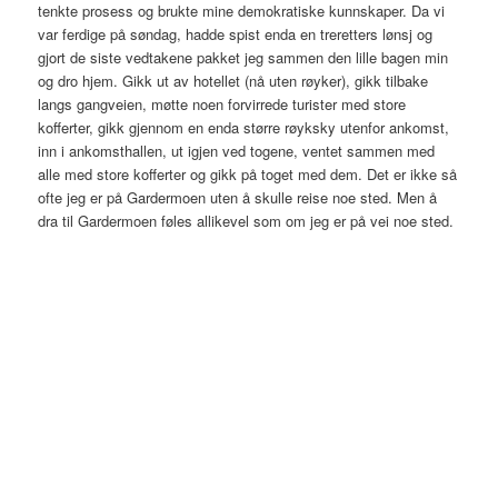
tenkte prosess og brukte mine demokratiske kunnskaper. Da vi
var ferdige på søndag, hadde spist enda en treretters lønsj og
gjort de siste vedtakene pakket jeg sammen den lille bagen min
og dro hjem. Gikk ut av hotellet (nå uten røyker), gikk tilbake
langs gangveien, møtte noen forvirrede turister med store
kofferter, gikk gjennom en enda større røyksky utenfor ankomst,
inn i ankomsthallen, ut igjen ved togene, ventet sammen med
alle med store kofferter og gikk på toget med dem. Det er ikke så
ofte jeg er på Gardermoen uten å skulle reise noe sted. Men å
dra til Gardermoen føles allikevel som om jeg er på vei noe sted.