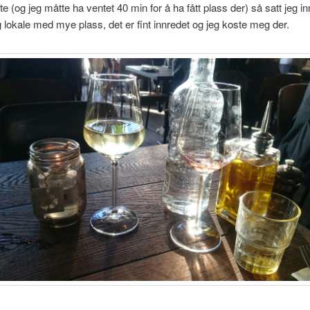
 ute (og jeg måtte ha ventet 40 min for å ha fått plass der) så satt jeg i
g lokale med mye plass, det er fint innredet og jeg koste meg der.