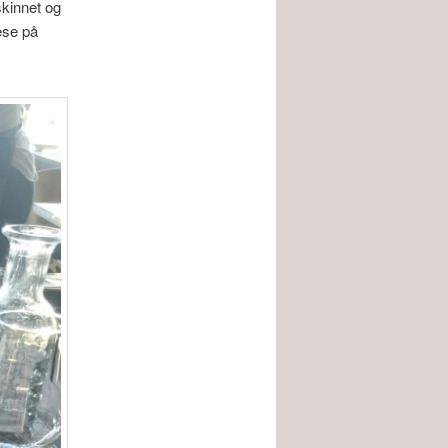
skinnet og
ese på