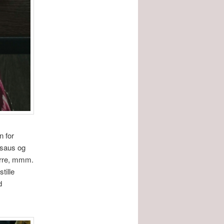
n for
tsaus og
erre, mmm.
tille
d