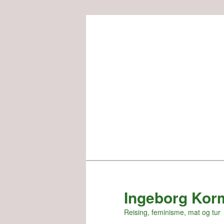
Skip
to
primary
content
Ingeborg Kor
Reising, feminisme, mat og tur