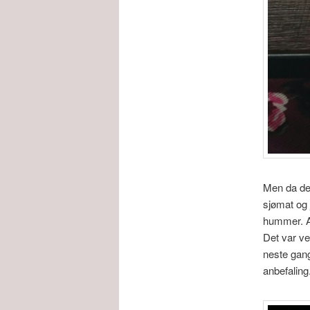
Men da det
sjømat og 
hummer. A
Det var ve
neste gang
anbefaling