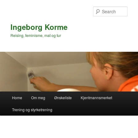
Skip
to
Sear
primary
content
Ingeborg Korme
Reising, feminisme, mat og tur
Main
Home
Om meg
Ønskeliste
Kjentmannsmerket
menu
Trening og styrketrening