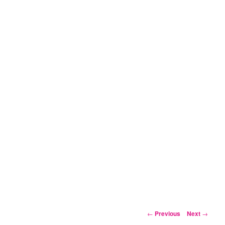
Post
←
Previous
Next
→
navigation