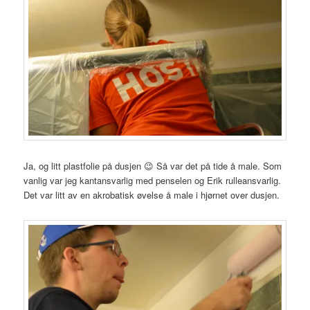
Ja, og litt plastfolie på dusjen 😉 Så var det på tide å male. Som
vanlig var jeg kantansvarlig med penselen og Erik rulleansvarlig.
Det var litt av en akrobatisk øvelse å male i hjørnet over dusjen.