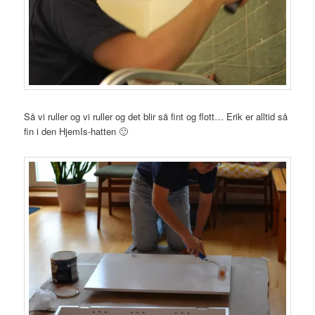
Så vi ruller og vi ruller og det blir så fint og flott… Erik er alltid så
fin i den HjemIs-hatten 🙂