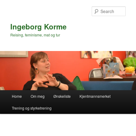
Skip
to
Sear
primary
content
Ingeborg Korme
Reising, feminisme, mat og tur
Main
Home
Om meg
Ønskeliste
Kjentmannsmerket
menu
Trening og styrketrening