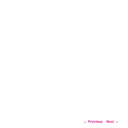
Post
←
Previous
Next
→
navigation