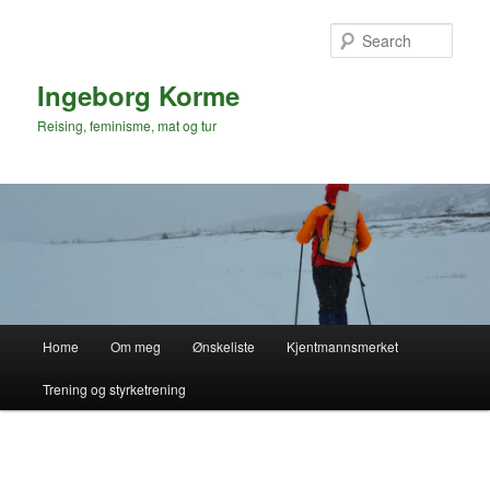
Skip
to
Sear
primary
content
Ingeborg Korme
Reising, feminisme, mat og tur
Main
Home
Om meg
Ønskeliste
Kjentmannsmerket
menu
Trening og styrketrening