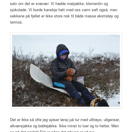
selv om det er snøvær. Vi hadde matpakke, klementin og
sjokolade. Vi burde kanskje hatt med oss varm saft også, men
sekkene på fjellet er ikke store nok til både masse ekstratøy og
termos.
Det er ikke så ofte jeg spiser lønsj på tur med ulltrøye, ullgenser,
allværsjakke og boblejakke. Ikke minst to luer og to hetter. Men
se på det smilet! Det er sånn det går jeg er på tur.