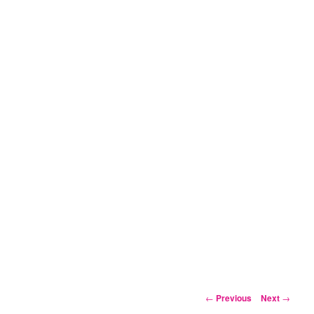
Post
←
Previous
Next
→
navigation