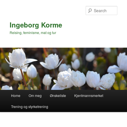
Skip
to
Sear
primary
content
Ingeborg Korme
Reising, feminisme, mat og tur
Main
Home
Om meg
Ønskeliste
Kjentmannsmerket
menu
Trening og styrketrening