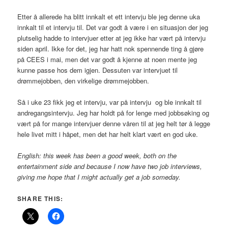
Etter å allerede ha blitt innkalt et ett intervju ble jeg denne uka
innkalt til et intervju til. Det var godt å være i en situasjon der jeg
plutselig hadde to intervjuer etter at jeg ikke har vært på intervju
siden april. Ikke for det, jeg har hatt nok spennende ting å gjøre
på CEES i mai, men det var godt å kjenne at noen mente jeg
kunne passe hos dem igjen. Dessuten var intervjuet til
drømmejobben, den virkelige drømmejobben.
Så i uke 23 fikk jeg et intervju, var på intervju og ble innkalt til
andregangsintervju. Jeg har holdt på for lenge med jobbsøking og
vært på for mange intervjuer denne våren til at jeg helt tør å legge
hele livet mitt i håpet, men det har helt klart vært en god uke.
English: this week has been a good week, both on the
entertainment side and because I now have two job interviews,
giving me hope that I might actually get a job someday.
SHARE THIS: