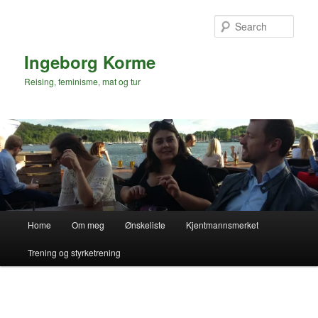
Skip
to
Sear
primary
content
Ingeborg Korme
Reising, feminisme, mat og tur
Main
Home
Om meg
Ønskeliste
Kjentmannsmerket
menu
Trening og styrketrening