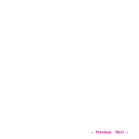
Post
←
Previous
Next
→
navigation