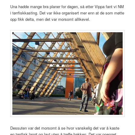
Una hadde mange bra planer for dagen, så etter Vippa fant vi NM
i tørrfiskkasting. Det var ikke organisert mer enn at de som møtte
opp fikk delta, men det var morsomt allikevel.
Dessuten var det morsomt å se hvor vanskelig det var å kaste
en tørrfisk langt og lavt uten å treffe bakken. Det var poenget