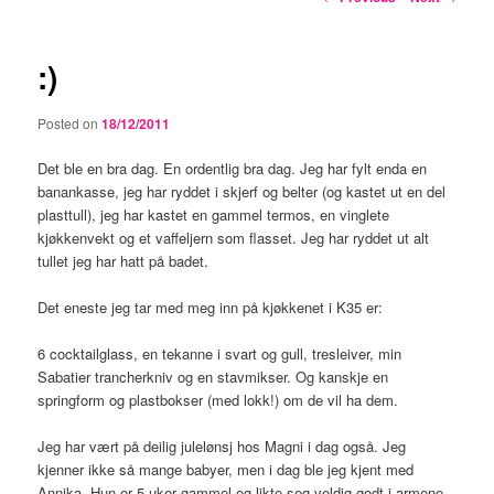
navigation
:)
Posted on
18/12/2011
Det ble en bra dag. En ordentlig bra dag. Jeg har fylt enda en
banankasse, jeg har ryddet i skjerf og belter (og kastet ut en del
plasttull), jeg har kastet en gammel termos, en vinglete
kjøkkenvekt og et vaffeljern som flasset. Jeg har ryddet ut alt
tullet jeg har hatt på badet.
Det eneste jeg tar med meg inn på kjøkkenet i K35 er:
6 cocktailglass, en tekanne i svart og gull, tresleiver, min
Sabatier trancherkniv og en stavmikser. Og kanskje en
springform og plastbokser (med lokk!) om de vil ha dem.
Jeg har vært på deilig julelønsj hos Magni i dag også. Jeg
kjenner ikke så mange babyer, men i dag ble jeg kjent med
Annika. Hun er 5 uker gammel og likte seg veldig godt i armene