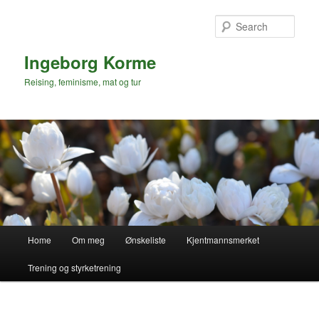
Skip
to
Sear
primary
content
Ingeborg Korme
Reising, feminisme, mat og tur
Main
Home
Om meg
Ønskeliste
Kjentmannsmerket
menu
Trening og styrketrening