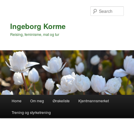
Skip
to
Sear
primary
content
Ingeborg Korme
Reising, feminisme, mat og tur
Main
Home
Om meg
Ønskeliste
Kjentmannsmerket
menu
Trening og styrketrening