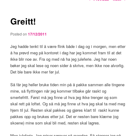
navigation
Greitt!
Posted on
17/12/2011
Jeg hadde tenkt til å være flink både i dag og i morgen, men etter
å ha prøvd meg på kontoret i dag har jeg kommet fram til at det
ikke blir noe av. Fra og med nå ha jeg juleferie. Jeg har noen
bøker jeg skal lese og noen sider å skrive, men ikke noe alvorlig.
Det ble bare ikke mer før jul.
Så får jeg heller bruke tiden min på å pakke sammen alle tingene
mine, så flyttingen når jeg kommer tilbake går raskt og
smertefritt. Først må jeg finne ut hva jeg ikke trenger og som
skal rett på loftet. Og så må jeg finne ut hva jeg skal ta med meg
hjem til jul. Resten skal pakkes og gjøres klart til raskt kunne
pakkes opp og brukes etter jul. Det er nesten bare klærne (og
skoene) mine som skal bli med, resten skal lagres.
Men juleferie. Jeg reiser sørover på mandag. Så stopper jeg på