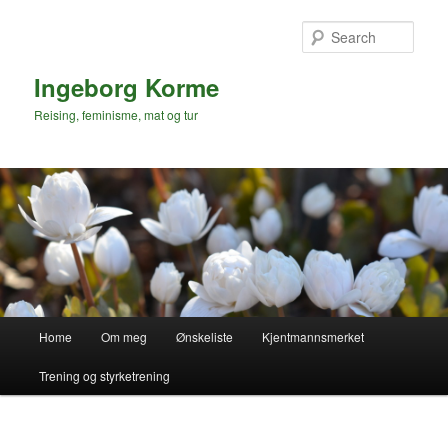
Skip
to
Sear
primary
content
Ingeborg Korme
Reising, feminisme, mat og tur
Main
Home
Om meg
Ønskeliste
Kjentmannsmerket
menu
Trening og styrketrening