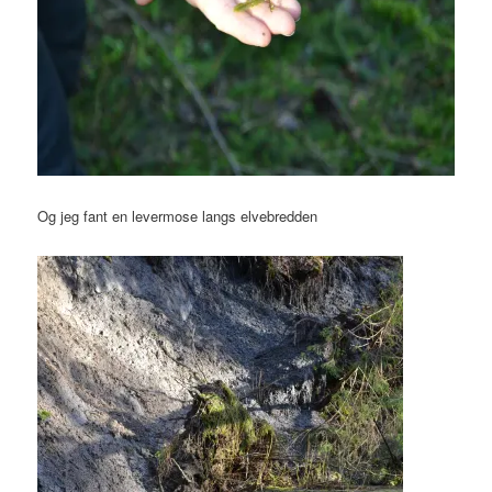
Og jeg fant en levermose langs elvebredden