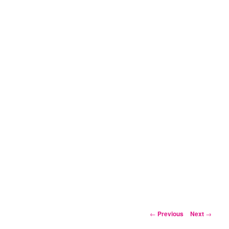
Post
←
Previous
Next
→
navigation