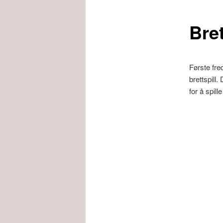
Bre
Første fred
brettspill.
for å spill