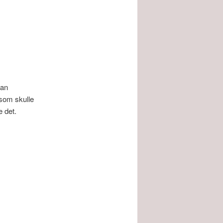
man
 som skulle
 det.