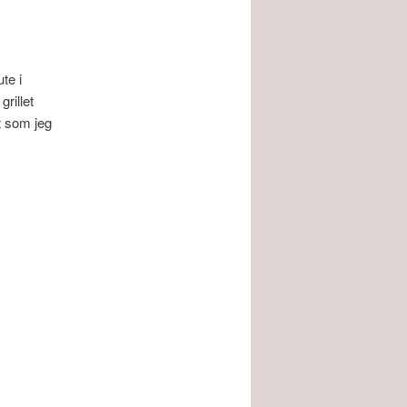
te i
rillet
t som jeg