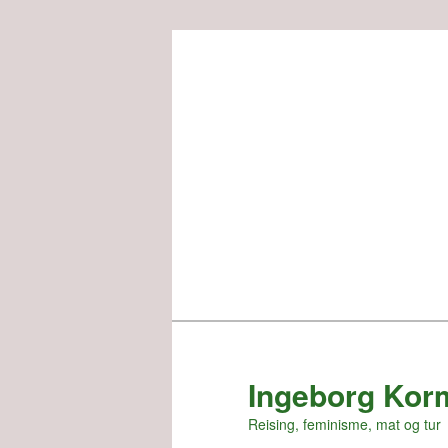
Skip
to
primary
content
Ingeborg Kor
Reising, feminisme, mat og tur