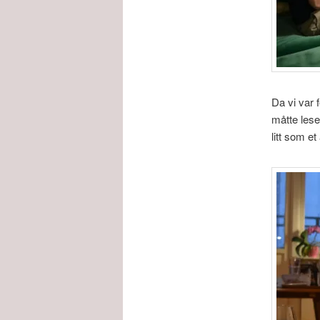
Da vi var f
måtte lese
litt som e