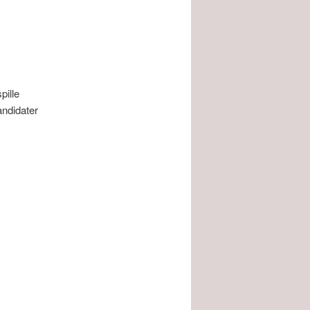
pille
kandidater