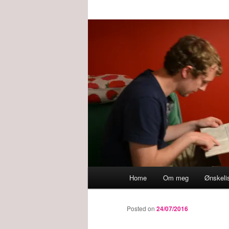
Main
Home
Om meg
Ønskeli
menu
Posted on
24/07/2016