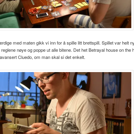
erdige med maten gikk vi inn for å spille litt brettspill. Spillet var helt ny
 reglene nøye og poppe ut alle bitene. Det het Betrayal house on the hi
t avansert Cluedo, om man skal si det enkelt.