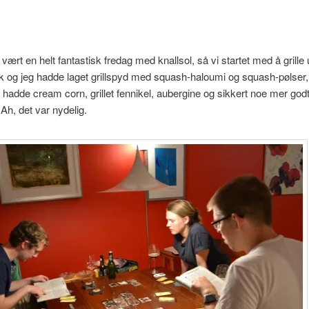
vært en helt fantastisk fredag med knallsol, så vi startet med å grille u
k og jeg hadde laget grillspyd med squash-haloumi og squash-pølser, g
, hadde cream corn, grillet fennikel, aubergine og sikkert noe mer god
 Ah, det var nydelig.