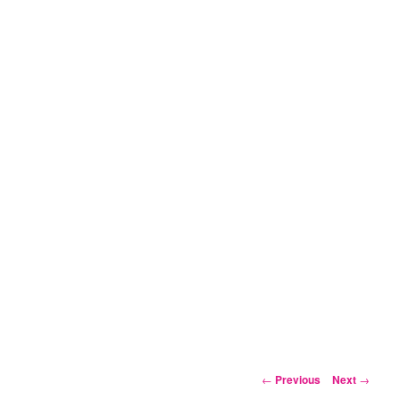
Post
←
Previous
Next
→
navigation