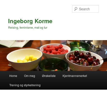
Skip
to
Sear
primary
content
Ingeborg Korme
Reising, feminisme, mat og tur
Main
Home
Om meg
Ønskeliste
Kjentmannsmerket
menu
Trening og styrketrening