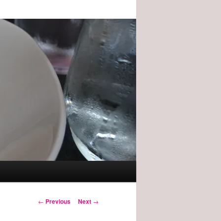
Post
←
Previous
Next
→
navigation