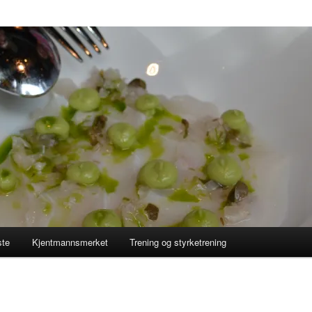
ste
Kjentmannsmerket
Trening og styrketrening