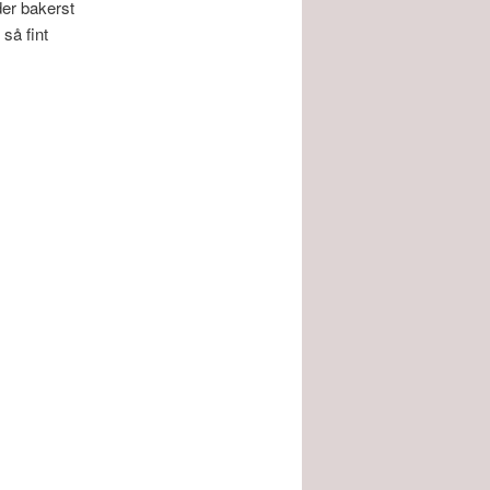
der bakerst
 så fint