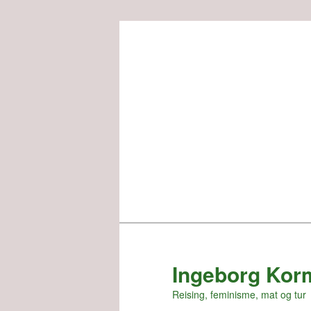
Skip
to
primary
content
Ingeborg Kor
Reising, feminisme, mat og tur