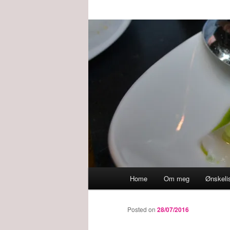
Main
Home
Om meg
Ønskeli
menu
Posted on
28/07/2016