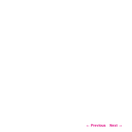
Post
←
Previous
Next
→
navigation