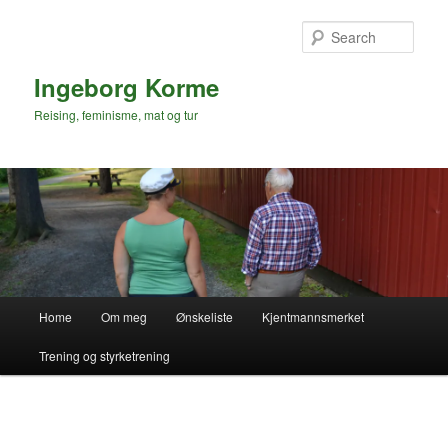
Skip
to
Sear
primary
content
Ingeborg Korme
Reising, feminisme, mat og tur
Main
Home
Om meg
Ønskeliste
Kjentmannsmerket
menu
Trening og styrketrening