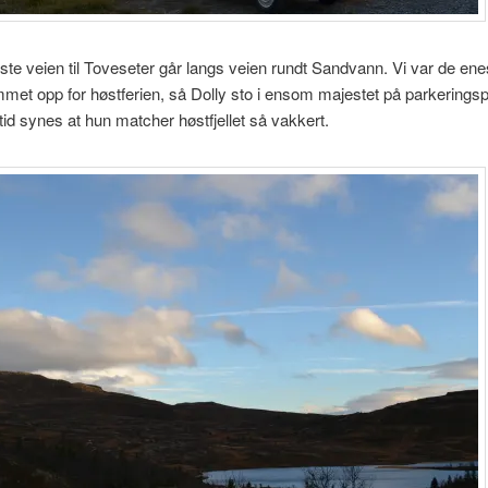
te veien til Toveseter går langs veien rundt Sandvann. Vi var de en
et opp for høstferien, så Dolly sto i ensom majestet på parkerings
ltid synes at hun matcher høstfjellet så vakkert.