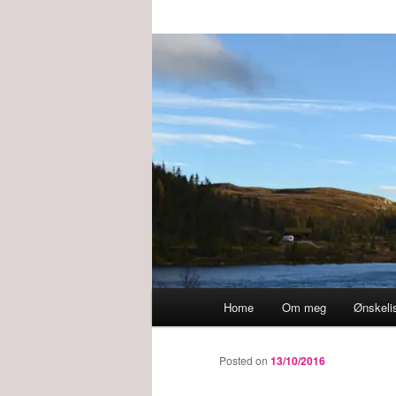
Main
Home
Om meg
Ønskeli
menu
Posted on
13/10/2016