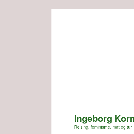
Skip
to
primary
content
Ingeborg Kor
Reising, feminisme, mat og tur