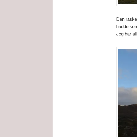
Den raskes
hadde komm
Jeg har al