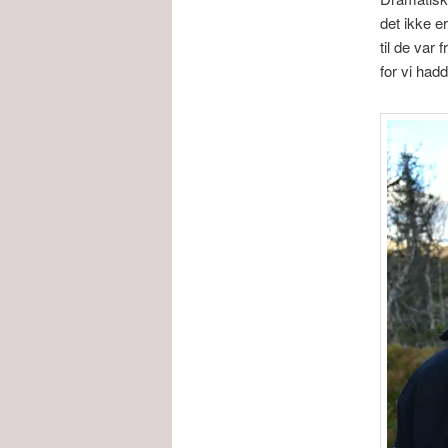
det ikke er
til de var
for vi had