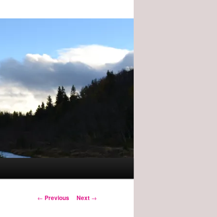
Post
←
Previous
Next
→
navigation