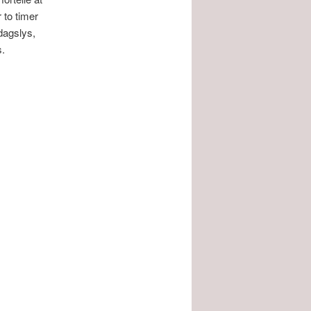
r to timer
 dagslys,
s.