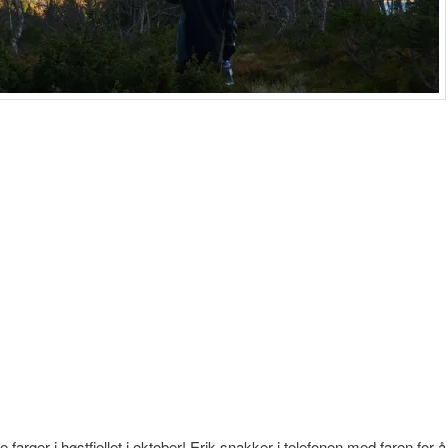
farger i høstfjellet i oktober! Erik snakker i telefonen med faren for å 