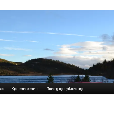
ste
Kjentmannsmerket
Trening og styrketrening