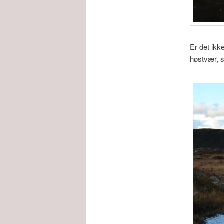
Er det ikk
høstvær, sp