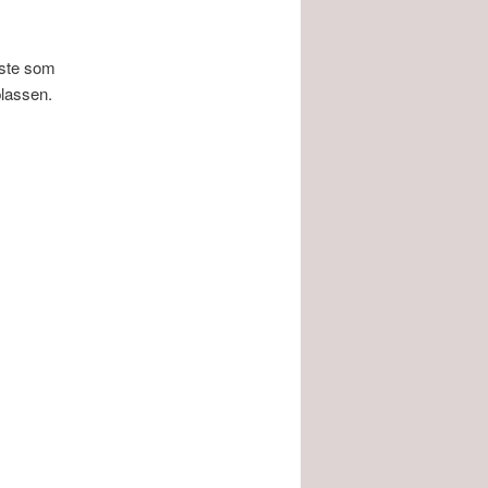
este som
plassen.