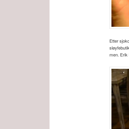
Etter sjok
sløyfebuti
men. Erik 