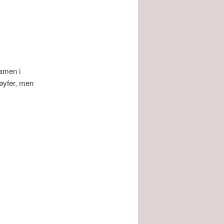
damen i
løyfer, men