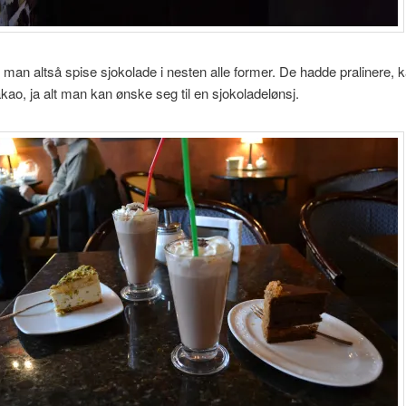
man altså spise sjokolade i nesten alle former. De hadde pralinere, k
kao, ja alt man kan ønske seg til en sjokoladelønsj.