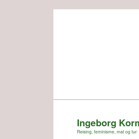
Skip
to
primary
content
Ingeborg Kor
Reising, feminisme, mat og tur