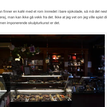
 finner en kafé med et rom innredet i bare sjokolade, så må det nest
ønsj, man kan ikke gå vekk fra det. Ikke at jeg vet om jeg ville spist d
men imponerende skulpturkunst er det.