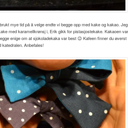
 brukt mye tid på å velge endte vi begge opp med kake og kakao. Jeg
ake med karamellkrønsj i, Erik gikk for pistasjostekake. Kakaoen var
begge enige om at sjokoladekaka var best 😉 Kafeen finner du øverst i 
 katedralen. Anbefales!