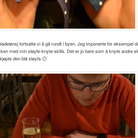
oladelønsj fortsatte vi å gå rundt i byen. Jeg imponerte for eksempel 
kken med min sløyfe-knyte-skills. Det er jo bare som å knyte andre s
kjøpte den blå sløyfa 🙂