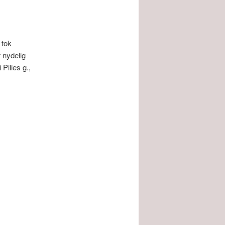
 tok
 nydelig
Pilies g.,