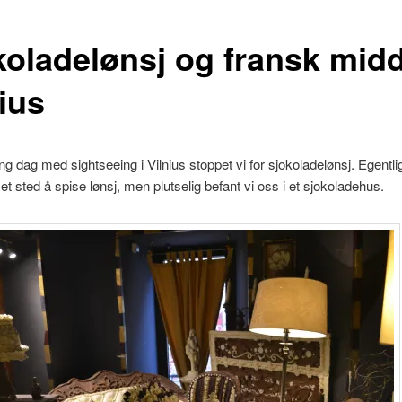
koladelønsj og fransk midd
ius
ng dag med sightseeing i Vilnius stoppet vi for sjokoladelønsj. Egentlig
 et sted å spise lønsj, men plutselig befant vi oss i et sjokoladehus.