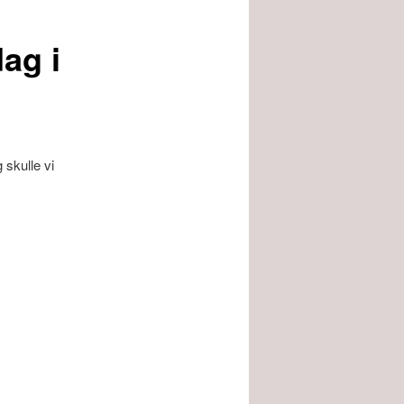
ag i
 skulle vi