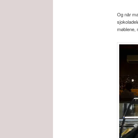
Og når man
sjokoladel
møblene, 