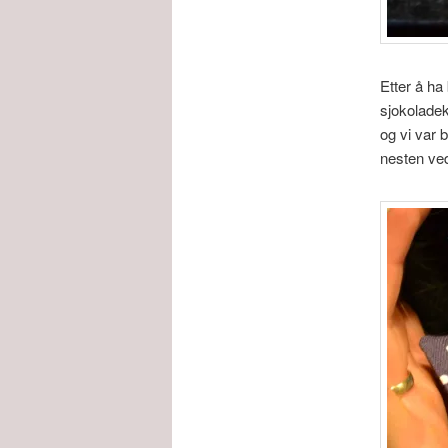
Etter å ha
sjokoladek
og vi var 
nesten ved