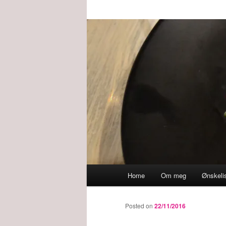
Main
Home
Om meg
Ønskeli
menu
Posted on
22/11/2016