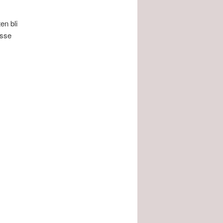
en bli
isse