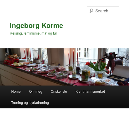
Skip
to
Sear
primary
content
Ingeborg Korme
Reising, feminisme, mat og tur
Main
Home
Om meg
Ønskeliste
Kjentmannsmerket
menu
Trening og styrketrening