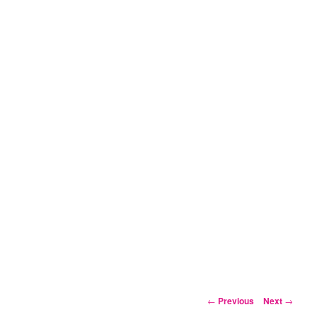
Post
←
Previous
Next
→
navigation