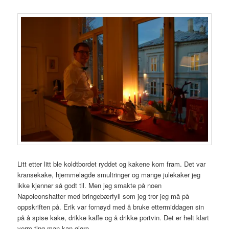
Litt etter litt ble koldtbordet ryddet og kakene kom fram. Det var
kransekake, hjemmelagde smultringer og mange julekaker jeg
ikke kjenner så godt til. Men jeg smakte på noen
Napoleonshatter med bringebærfyll som jeg tror jeg må på
oppskriften på. Erik var fornøyd med å bruke ettermiddagen sin
på å spise kake, drikke kaffe og å drikke portvin. Det er helt klart
verre ting man kan gjøre.