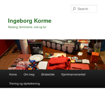
Skip
to
Sear
primary
content
Ingeborg Korme
Reising, feminisme, mat og tur
Main
Home
Om meg
Ønskeliste
Kjentmannsmerket
menu
Trening og styrketrening