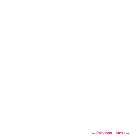
Post
←
Previous
Next
→
navigation