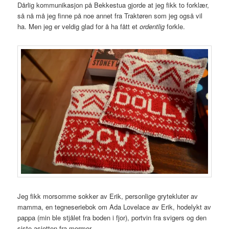
Dårlig kommunikasjon på Bekkestua gjorde at jeg fikk to forklær,
så nå må jeg finne på noe annet fra Traktøren som jeg også vil
ha. Men jeg er veldig glad for å ha fått et
ordentlig
forkle.
Jeg fikk morsomme sokker av Erik, personlige grytekluter av
mamma, en tegneseriebok om Ada Lovelace av Erik, hodelykt av
pappa (min ble stjålet fra boden i fjor), portvin fra svigers og den
siste asjetten fra mormor.