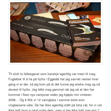
Til slutt to fellesgaver som kanskje egentlig var mest til meg.
Fuglebok til å ha på hytta i Eggedal har jeg savnet nesten hver
gang vi er der, så jeg kom på at det kunne jeg ønske meg og så
donere til hytta. Jeg følte meg gammel når jeg så at den har
kommet i flere nye versjoner siden jeg kjøpte min vinteren
2008… Og å fikk vi 12 vannglass i samme serie som
vinglassene våre. De har ikke egentlig stått på lista vår, for vi vet
ikke helt hvor vi skal putte dem, men vi har ikke hatt mer enn 7