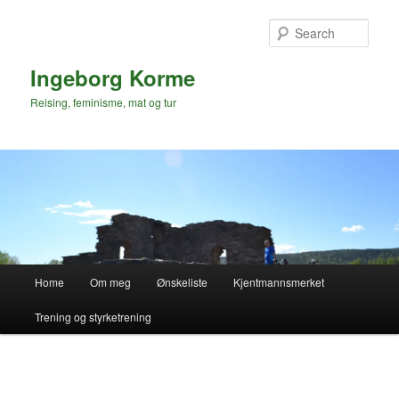
Skip
to
Sear
primary
content
Ingeborg Korme
Reising, feminisme, mat og tur
Main
Home
Om meg
Ønskeliste
Kjentmannsmerket
menu
Trening og styrketrening