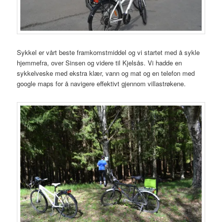
Sykkel er vårt beste framkomstmiddel og vi startet med å sykle
hjemmefra, over Sinsen og videre til Kjelsås. Vi hadde en
sykkelveske med ekstra klær, vann og mat og en telefon med
google maps for å navigere effektivt gjennom villastrøkene.