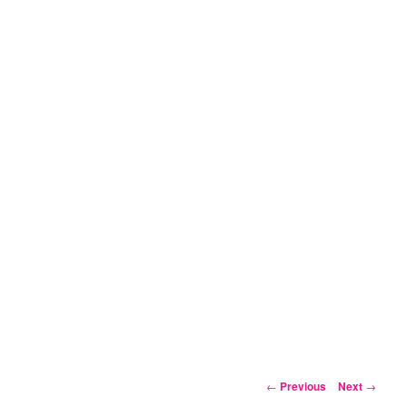
Post
←
Previous
Next
→
navigation