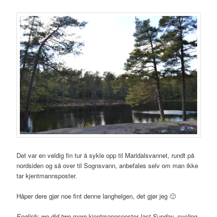
Det var en veldig fin tur å sykle opp til Maridalsvannet, rundt på
nordsiden og så over til Sognsvann, anbefales selv om man ikke
tar kjentmannsposter.
Håper dere gjør noe fint denne langhelgen, det gjør jeg 🙂
English: we did two more
kjentmannsposter
last Sunday, cycling