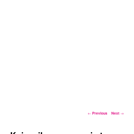
Post
←
Previous
Next
→
navigation