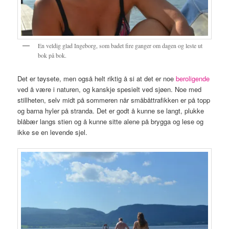
En veldig glad Ingeborg, som badet fire ganger om dagen og leste ut
bok på bok.
Det er tøysete, men også helt riktig å si at det er noe
beroligende
ved å være i naturen, og kanskje spesielt ved sjøen. Noe med
stillheten, selv midt på sommeren når småbåttrafikken er på topp
og barna hyler på stranda. Det er godt å kunne se langt, plukke
blåbær langs stien og å kunne sitte alene på brygga og lese og
ikke se en levende sjel.