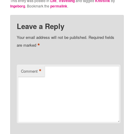
This entry was posted in
Life
,
Travelling
and tagged
Knivsvik
by
Ingeborg
. Bookmark the
permalink
.
Leave a Reply
Your email address will not be published.
Required fields
*
are marked
*
Comment