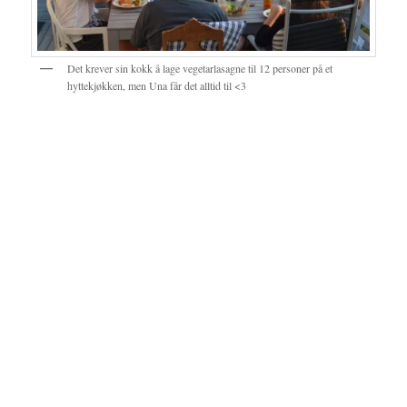
Det krever sin kokk å lage vegetarlasagne til 12 personer på et
hyttekjøkken, men Una får det alltid til <3