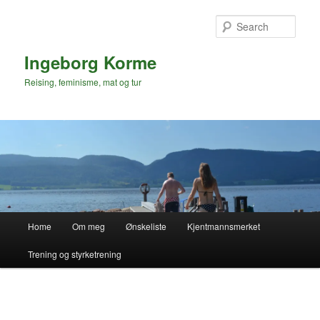
Skip
to
Sear
primary
content
Ingeborg Korme
Reising, feminisme, mat og tur
Main
Home
Om meg
Ønskeliste
Kjentmannsmerket
menu
Trening og styrketrening