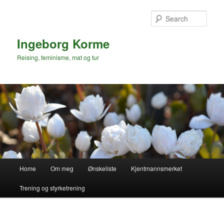
Skip
to
Sear
primary
content
Ingeborg Korme
Reising, feminisme, mat og tur
Main
Home
Om meg
Ønskeliste
Kjentmannsmerket
menu
Trening og styrketrening