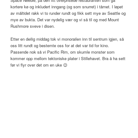
Space Needle, på den litt overprisede restauranten som ga
kortere kø og inkludert inngang (og som snurret) i tårnet. I løpet
av måltidet rakk vi to runder rundt og fikk sett mye av Seattle og
mye av bukta. Det var nydelig vær og vi så til og med Mount
Rushmore sveve i disen.
Etter en deilig middag tok vi monorailen inn til sentrum igjen, så
oss litt rundt og bestemte oss for at det var tid for kino.
Passende nok så vi Pacific Rim, om skumle monster som
kommer opp mellom tektoniske plater i Stillehavet. Bra å ha sett
før vi flyr over det om en uke 😉