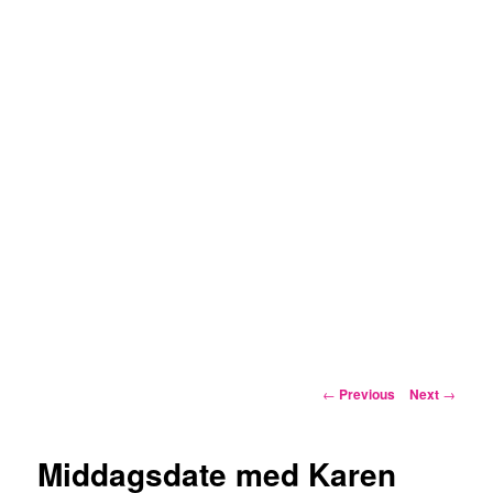
Post
←
Previous
Next
→
navigation
Middagsdate med Karen