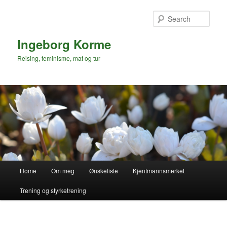
Skip
to
Sear
primary
content
Ingeborg Korme
Reising, feminisme, mat og tur
Main
Home
Om meg
Ønskeliste
Kjentmannsmerket
menu
Trening og styrketrening