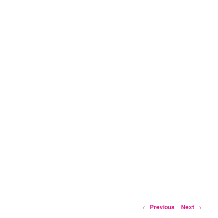
Post
←
Previous
Next
→
navigation