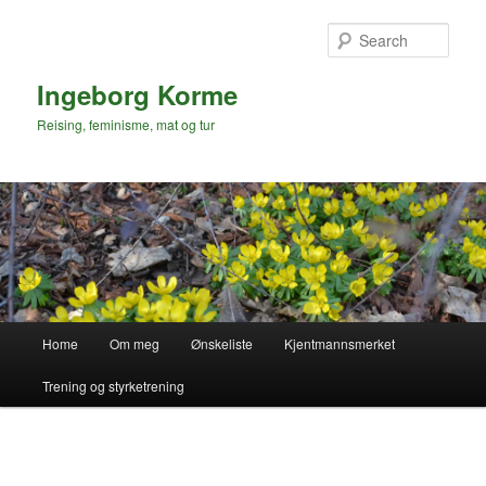
Skip
to
Sear
primary
content
Ingeborg Korme
Reising, feminisme, mat og tur
Main
Home
Om meg
Ønskeliste
Kjentmannsmerket
menu
Trening og styrketrening