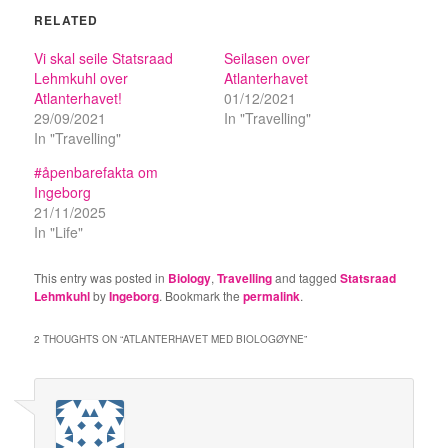
RELATED
Vi skal seile Statsraad
Seilasen over
Lehmkuhl over
Atlanterhavet
Atlanterhavet!
01/12/2021
29/09/2021
In "Travelling"
In "Travelling"
#åpenbarefakta om
Ingeborg
21/11/2025
In "Life"
This entry was posted in
Biology
,
Travelling
and tagged
Statsraad
Lehmkuhl
by
Ingeborg
. Bookmark the
permalink
.
2 THOUGHTS ON “
ATLANTERHAVET MED BIOLOGØYNE
”