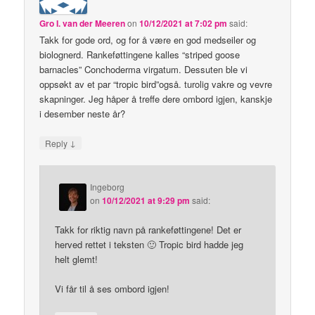
Gro I. van der Meeren
on
10/12/2021 at 7:02 pm
said:
Takk for gode ord, og for å være en god medseiler og
biolognerd. Rankeføttingene kalles “striped goose
barnacles” Conchoderma virgatum. Dessuten ble vi
oppsøkt av et par “tropic bird”også. turolig vakre og vevre
skapninger. Jeg håper å treffe dere ombord igjen, kanskje
i desember neste år?
↓
Reply
Ingeborg
on
10/12/2021 at 9:29 pm
said:
Takk for riktig navn på rankeføttingene! Det er
herved rettet i teksten 🙂 Tropic bird hadde jeg
helt glemt!
Vi får til å ses ombord igjen!