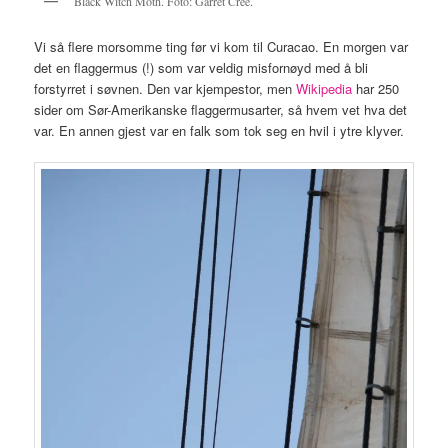
Black Witch Moth. Foto: Garret Cree.
Vi så flere morsomme ting før vi kom til Curacao. En morgen var
det en flaggermus (!) som var veldig misfornøyd med å bli
forstyrret i søvnen. Den var kjempestor, men
Wikipedia
har 250
sider om Sør-Amerikanske flaggermusarter, så hvem vet hva det
var. En annen gjest var en falk som tok seg en hvil i ytre klyver.