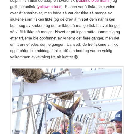
dolphinfish eller dorado), en sverdfisk (
Atlantic blue marlin
) og
gulfinnetunfisk (
yellowfin tuna
). Planen var å fiske hele veien
over Atlanterhavet, men både så var det ikke så mange av
slukene som fisken likte (og de drev å mistet dem når fisken
kom seg av kroken) og det er ikke så mange fisk i havet lenger,
så vi fikk ikke så mange. Havet er på ingen måte utømmelig og
etter trålerne ble oppfunnet av vi tømt det flere ganger, men det
er litt annerledes denne gangen. Uansett, de tre fiskene vi fikk
opp i båten ble middag til alle 140 om bord og var en veldig
velkommen avveksling fra alt kjøttet 😉