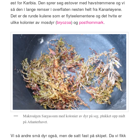
øst for Karibia. Den sprer seg østover med havstrømmene og vi
så den i lange remser i overflaten nesten helt fra Kanariøyene.
Det er de runde kulene som er flyteelementene og det hvite er
ulike kolonier av mosdyr (
bryozoa
) og
posthornmark
.
Makroalgen Sargassum med kolonier av dyr på seg, plukket opp midt
på Atlanterhavet.
Vi så andre små dyr også, men de satt fast på skipet. Da vi fikk