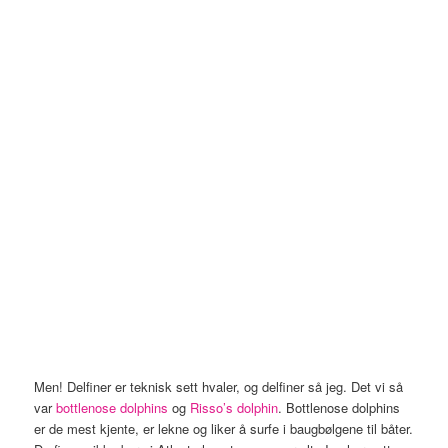
Men! Delfiner er teknisk sett hvaler, og delfiner så jeg. Det vi så
var
bottlenose dolphins
og
Risso’s dolphin
. Bottlenose dolphins
er de mest kjente, er lekne og liker å surfe i baugbølgene til båter.