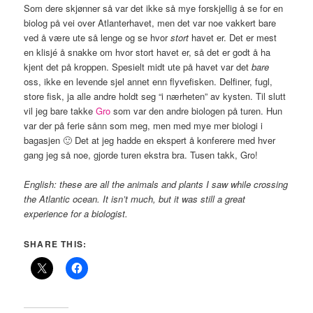
Som dere skjønner så var det ikke så mye forskjellig å se for en
biolog på vei over Atlanterhavet, men det var noe vakkert bare
ved å være ute så lenge og se hvor
stort
havet er. Det er mest
en klisjé å snakke om hvor stort havet er, så det er godt å ha
kjent det på kroppen. Spesielt midt ute på havet var det
bare
oss, ikke en levende sjel annet enn flyvefisken. Delfiner, fugl,
store fisk, ja alle andre holdt seg “i nærheten” av kysten. Til slutt
vil jeg bare takke
Gro
som var den andre biologen på turen. Hun
var der på ferie sånn som meg, men med mye mer biologi i
bagasjen 🙂 Det at jeg hadde en ekspert å konferere med hver
gang jeg så noe, gjorde turen ekstra bra. Tusen takk, Gro!
English: these are all the animals and plants I saw while crossing
the Atlantic ocean. It isn’t much, but it was still a great
experience for a biologist.
SHARE THIS: