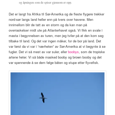
og åpningen som de spiser gjennom er opp.
Det er langt fra Afrika til Sør-Amerika og de fleste flygere trekker
nord-sør langs land heller enn på tvers over havene. Men
innimellom blir de tatt av en storm og da kan man på
overraskelser midt ute på Atlanterhavet også. Vi fikk en svale i
masta i begynnelsen av turen, men jeg tviler på at den kom seg
tilbake til land. Og det var ingen måker, for de bor på land. Det
var først da vi var i “nærheten” av Sør-Amerika at vi begynte å se
fugler. Det vi så mest av var suler, eller
boobys
, som de tropiske
artene heter. Vi så både masked booby og brown booby og det
var spennende å se dem følge båten og stupe etter flyvefisk.