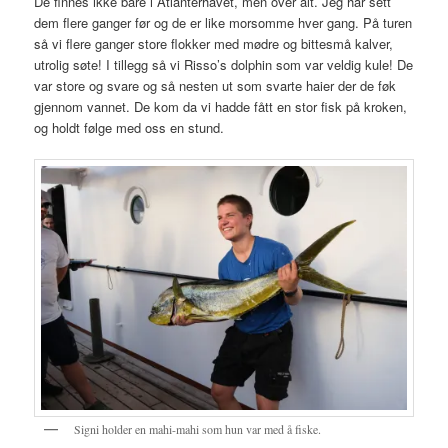
De finnes ikke bare i Atlanterhavet, men over alt. Jeg har sett
dem flere ganger før og de er like morsomme hver gang. På turen
så vi flere ganger store flokker med mødre og bittesmå kalver,
utrolig søte! I tillegg så vi Risso’s dolphin som var veldig kule! De
var store og svare og så nesten ut som svarte haier der de føk
gjennom vannet. De kom da vi hadde fått en stor fisk på kroken,
og holdt følge med oss en stund.
Signi holder en mahi-mahi som hun var med å fiske.