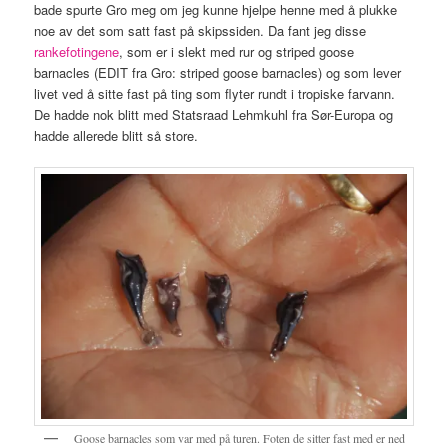
bade spurte Gro meg om jeg kunne hjelpe henne med å plukke
noe av det som satt fast på skipssiden. Da fant jeg disse
rankefotingene
, som er i slekt med rur og striped goose
barnacles (EDIT fra Gro: striped goose barnacles) og som lever
livet ved å sitte fast på ting som flyter rundt i tropiske farvann.
De hadde nok blitt med Statsraad Lehmkuhl fra Sør-Europa og
hadde allerede blitt så store.
Goose barnacles som var med på turen. Foten de sitter fast med er ned